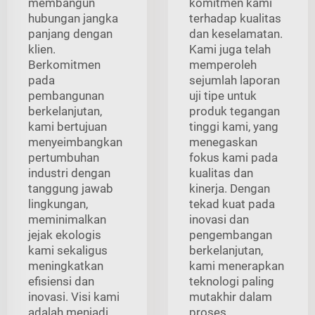
membangun
komitmen kami
hubungan jangka
terhadap kualitas
panjang dengan
dan keselamatan.
klien.
Kami juga telah
Berkomitmen
memperoleh
pada
sejumlah laporan
pembangunan
uji tipe untuk
berkelanjutan,
produk tegangan
kami bertujuan
tinggi kami, yang
menyeimbangkan
menegaskan
pertumbuhan
fokus kami pada
industri dengan
kualitas dan
tanggung jawab
kinerja. Dengan
lingkungan,
tekad kuat pada
meminimalkan
inovasi dan
jejak ekologis
pengembangan
kami sekaligus
berkelanjutan,
meningkatkan
kami menerapkan
efisiensi dan
teknologi paling
inovasi. Visi kami
mutakhir dalam
adalah menjadi
proses