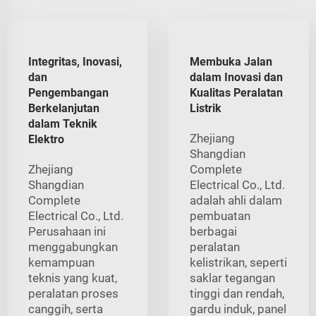
Integritas, Inovasi,
Membuka Jalan
dan
dalam Inovasi dan
Pengembangan
Kualitas Peralatan
Berkelanjutan
Listrik
dalam Teknik
Zhejiang
Elektro
Shangdian
Zhejiang
Complete
Shangdian
Electrical Co., Ltd.
Complete
adalah ahli dalam
Electrical Co., Ltd.
pembuatan
Perusahaan ini
berbagai
menggabungkan
peralatan
kemampuan
kelistrikan, seperti
teknis yang kuat,
saklar tegangan
peralatan proses
tinggi dan rendah,
canggih, serta
gardu induk, panel