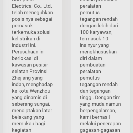
Electrical Co., Ltd.
peralatan
telah meneguhkan
pemutus
posisinya sebagai
tegangan rendah
pemasok
dengan lebih dari
terkemuka solusi
100 karyawan,
kelistrikan di
termasuk 10
industri ini.
insinyur yang
Perusahaan ini
mengkhususkan
berlokasi di
diri dalam
kawasan pesisir
pembuatan
selatan Provinsi
peralatan
Zhejiang yang
pemutus
indah, menghadap
tegangan rendah
ke kota Wenzhou
dan tegangan
yang dinamis di
tinggi. Dengan tim
seberang sungai,
yang muda namun
menciptakan latar
berpengalaman,
belakang yang
kami berhasil
memukau bagi
melalui penerapan
kegiatan
gagasan-gagasan