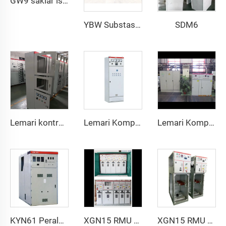
GW9 saklar isolasi tekanan tinggi outdoor
SDM6
YBW Substasi Box Outdoor
Lemari kontrol/panel
Lemari Kompensasi Daya Reaktif
Lemari Kompensasi Cerdas
KYN61 Peralatan Sakelar Tegangan Tinggi
XGN15 RMU Tegangan Tinggi
XGN15 RMU Berisolasi Gas