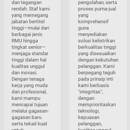
dan tegangan
pengolahan, serta
rendah. Staf kami
proses purna-jual
yang memegang
yang
jabatan bertitel
komprehensif
tinggi—mulai dari
guna
berbagai jenis
menyediakan
RMU hingga
solusi kelistrikan
tingkat senior—
berkualitas tinggi
menjaga standar
yang disesuaikan
tinggi dalam hal
dengan kebutuhan
kualitas unggul
pelanggan. Kami
dan inovasi.
berpegang teguh
Dengan tenaga
pada prinsip inti
kerja yang muda
kami berbasis
dan profesional,
"integritas",
kami mampu
dengan
mencapai tujuan
memprioritaskan
melalui gagasan-
teknologi,
gagasan baru
kepuasan
serta tekad kuat
pelanggan,
untuk
kualitas unggul,