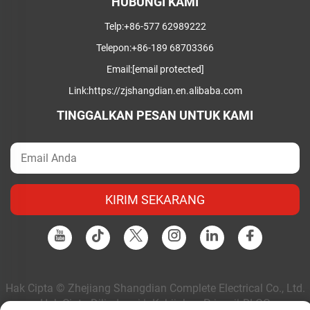
HUBUNGI KAMI
Telp:
+86-577 62989222
Telepon:
+86-189 68703366
Email:
[email protected]
Link:
https://zjshangdian.en.alibaba.com
TINGGALKAN PESAN UNTUK KAMI
KIRIM SEKARANG
Hak Cipta © Zhejiang Shangdian Complete Electrical Co., Ltd.
Hak Cipta Dilindungi |
Kebijakan Privasi
|
BLOG