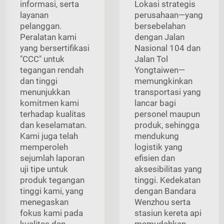
informasi, serta
Lokasi strategis
layanan
perusahaan—yang
pelanggan.
bersebelahan
Peralatan kami
dengan Jalan
yang bersertifikasi
Nasional 104 dan
"CCC" untuk
Jalan Tol
tegangan rendah
Yongtaiwen—
dan tinggi
memungkinkan
menunjukkan
transportasi yang
komitmen kami
lancar bagi
terhadap kualitas
personel maupun
dan keselamatan.
produk, sehingga
Kami juga telah
mendukung
memperoleh
logistik yang
sejumlah laporan
efisien dan
uji tipe untuk
aksesibilitas yang
produk tegangan
tinggi. Kedekatan
tinggi kami, yang
dengan Bandara
menegaskan
Wenzhou serta
fokus kami pada
stasiun kereta api
kualitas dan
memudahkan