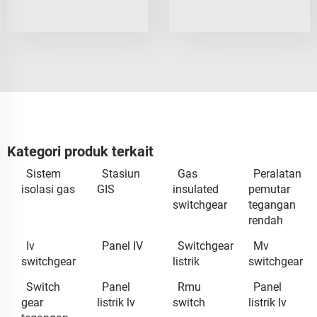
Kategori produk terkait
Sistem
Stasiun
Gas
Peralatan
isolasi gas
GIS
insulated
pemutar
switchgear
tegangan
rendah
Iv
Panel IV
Switchgear
Mv
switchgear
listrik
switchgear
Switch
Panel
Rmu
Panel
gear
listrik lv
switch
listrik lv