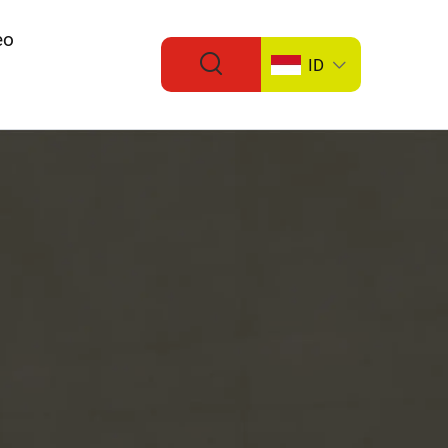
eo
ID