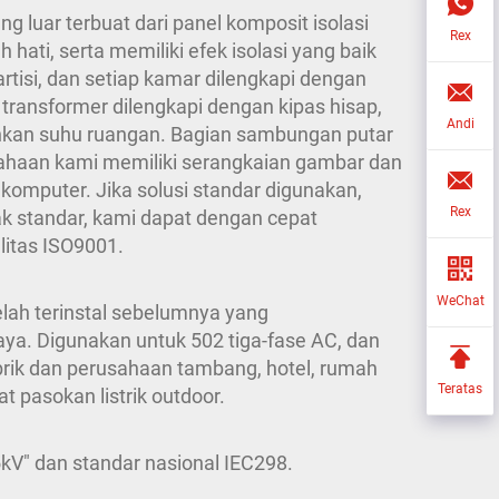
g luar terbuat dari panel komposit isolasi
Rex
ati, serta memiliki efek isolasi yang baik
tisi, dan setiap kamar dilengkapi dengan
ransformer dilengkapi dengan kipas hisap,
Andi
nkan suhu ruangan. Bagian sambungan putar
sahaan kami memiliki serangkaian gambar dan
 komputer. Jika solusi standar digunakan,
Rex
ak standar, kami dapat dengan cepat
itas ISO9001.
WeChat
telah terinstal sebelumnya yang
daya. Digunakan untuk 502 tiga-fase AC, dan
brik dan perusahaan tambang, hotel, rumah
Teratas
t pasokan listrik outdoor.
kV" dan standar nasional IEC298.