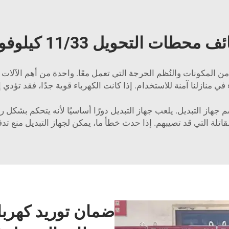
 محطات التحويل 11/33 كيلوفولت
ن المكونات والنُظم الحرجة التي تعمل معًا. واحدة من أهم الآلات 
ي منازلنا آمنة للاستخدام. إذا كانت الكهرباء قوية جدًا، فقد تؤدي
سم جهاز التبديل. يلعب جهاز التبديل دورًا أساسيًا لأنه يتحكم بشك
القاتلة التي قد تصيبهم. إذا حدث خطأ ما، يمكن لجهاز التبديل منع ت
ضمان توريد كهربا