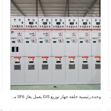
تردد موديل HXGN15 -12
وحدة رئيسية حلقة جهاز توزيع GIS يعمل بغاز SF6 موديل SM6