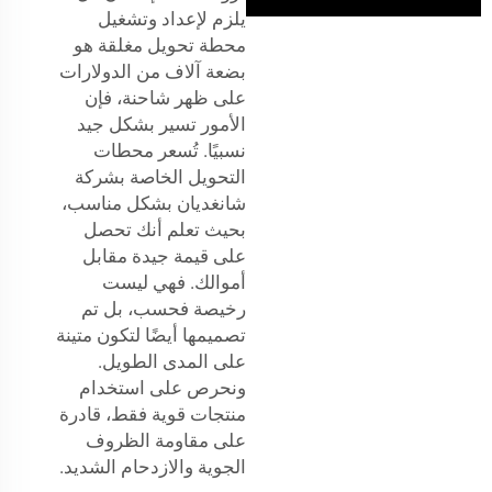
يلزم لإعداد وتشغيل
محطة تحويل مغلقة هو
بضعة آلاف من الدولارات
على ظهر شاحنة، فإن
الأمور تسير بشكل جيد
نسبيًا. تُسعر محطات
التحويل الخاصة بشركة
شانغديان بشكل مناسب،
بحيث تعلم أنك تحصل
على قيمة جيدة مقابل
أموالك. فهي ليست
رخيصة فحسب، بل تم
تصميمها أيضًا لتكون متينة
على المدى الطويل.
ونحرص على استخدام
منتجات قوية فقط، قادرة
على مقاومة الظروف
الجوية والازدحام الشديد.