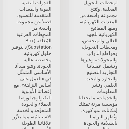
لمحطات التحويل
القدرات التقنية
المغلقة، وتُنتج
القوية والمعدات
مجموعة واسعة من
المتقدمة للتصنيع،
المعدات الكهربائية،
فضلاً عن مجموعة
ومنها المفاتيح
واسعة من
الكهربائية للجهد
المحطات الفرعية
العالي والمنخفض،
المُغلَّفة (Box
ومحطات التحويل،
Substation)، لتوفير
وقواطع الدوائر،
حلول كهربائية
والمحولات، وغيرها.
مخصصة عالية
وتشمل عملياتنا
الجودة. ونتبع مبدأنا
التجارية التصنيع
الأساسي المتمثِّل
والتجارة والبحث
في «العمل على
العلمي ونشر
أساس النزاهة»، مع
المعلومات
إعطائنا الأولوية
والخدمات، ما يجعلنا
للتكنولوجيا ورضا
مؤسسة مرنة تمتلك
العملاء والجودة
إمكانات نمو كبيرة.
المتفوِّقة والخدمة
ونُظهر التزامنا
الاستثنائية، مما يعزِّز
بالسلامة والجودة
علاقاتنا الطويلة