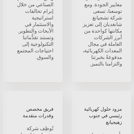
معايير الجودة. ومع
الصناعي من خلال
توسعنا، تسعى
إبرام تحالفات
شركة تشجيانغ
استراتيجية
شانغديان إلى تعزيز
والاستثمار في
مكانتها كواحدة من
الأبحاث والتطوير.
أبرز الشركات
وتستند تقدُّماتنا
العاملة في مجال
التكنولوجية إلى
المعدات الكهربائية،
احتياجات المجتمع
مدفوعةً بخبرتنا
والسوق.
والتزامنا بالتميز.
مزود حلول كهربائية
فريق مخصص
رئيسي في جنوب
وقدرات متقدمة
زهيجيانغ
تُوظِف شركة