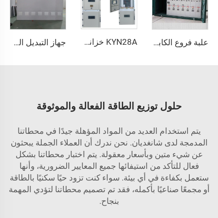
KYN28A خزانة توزيع ضغط عالٍ
علبة فروع الكابلات ذات الضغط العالي بتصميم مقاوم للماء للاستخدام الخارجي
جهاز التبديل العازل بالغاز SDM6
حلول توزيع الطاقة الفعالة والموثوقة
يتم استخدام العديد من المواد المؤهلة جيدًا في محطاتنا
المدمجة لدى شانغديان. نحن ندرك أن العملاء الجملة يبحثون
عن شيء متين وبأسعار معقولة. يتم اختبار محطاتنا بشكل
فعال للتأكد من استيفائها جميع المعايير الضرورية، وأنها
ستعمل بكفاءة في أي بيئة. سواء كنت تزود حيًا سكنيًا بالطاقة
أو مجمعًا صناعيًا بأكمله، فقد تم تصميم محطاتنا لتؤدي المهمة
بنجاح.