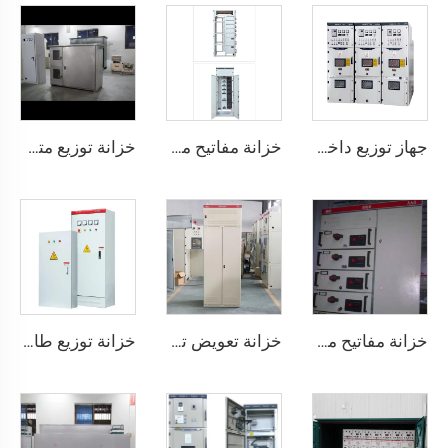
جهاز توزيع داخلي معزول بالمعدن وقابل للتحويل في المنتصف موديل KYN28A -12 (GZS1)
خزانة مفاتيح منخفضة الجهد قابلة للسحب - GCK
خزانة توزيع متعددة الوظائف لتحكم الطاقة في المصنع والمبني
خزانة مفاتيح منخفضة الجهد قابلة للسحب - MNS
خزانة تعويض توفير الطاقة
خزانة توزيع طاقة منخفضة نموذج XL-21