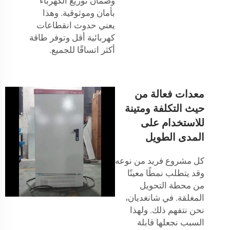
وضمان توزيع الكهرباء
بأمان وموثوقية. وهذا
يعني حدوث انقطاعات
كهربائية أقل وتوفر طاقة
أكثر اتساقًا للجميع.
معدات فعالة من
حيث التكلفة ومتينة
للاستخدام على
المدى الطويل
كل مشروع فريد من نوعه
وقد يتطلب نمطًا معينًا
من محطة التحويل
المغلقة. في شانغديان،
نحن نتفهم ذلك. ولهذا
السبب نجعلها قابلة