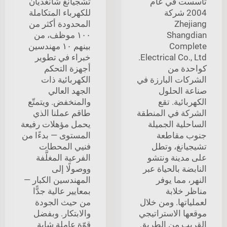
تأسست في عام
تشجيانغ شانغديان
2004 شركة
للكهرباء المتكاملة
Zhejiang
المحدودة أكثر من
Shangdian
١٠٠ موظف، من
Complete
بينهم ١٠ مهندسين
Electrical Co., Ltd.
خبراء في تطوير
كواحدة من
أجهزة التحكم
الشركات البارزة في
الكهربائية ذات
صناعة الحلول
الجهد العالي
الكهربائية. تقع
والمنخفض. ويتمتّع
الشركة في المنطقة
طاقم عملنا الذي
الساحلية الجميلة
يحمل مؤهلات رفيعة
جنوب مقاطعة
المستوى — بدءًا من
تشيجيانغ، وتطل
فنيي المحطات
على مدينة ونتشو
الفرعية المغلَّفة
النابضة بالحياة عبر
ووصولًا إلى
النهر، مما يوفر
المهندسين الكبار —
مناظر خلابة
بمعايير عالية جدًّا
لعملياتها. ومن خلال
من حيث الجودة
موقعها الاستراتيجي
والابتكار. وبفضل
القريب من الطريق
قوّة عاملة شابة