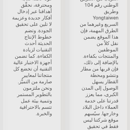
الوطني رقم 104
ومحترفة، نحقِّق
وطريق
أهدافنا عبر إدخال
Yongtaiwen
أفكار جديدة وعزيمة
السريع وغيرهما من
لا تلين على تحقيق
الطرق المهمة، فإن
الجودة. وتضم
هذا الموقع يضمن
خطوط الإنتاج
نقل كلاً من
الحديثة أحدث
الموظفين
التقنيات لزيادة
والمنتجات بكفاءة.
الكفاءة. كما تضمن
بالإضافة إلى ذلك،
أجهزة الاختبار عالية
فإن قربها من مطار
التقنية أن تخضع كل
ونتشو ومحطة
منتجاتنا لمعايير
القطار يسهل
صارمة من التميُّز.
الوصول إلى المدن
ونحن ملتزمون
الكبرى، مما يعزز
بالتطوير المستمر
قدرتنا على خدمة
وتنمية بيئة عمل
العملاء داخل البلاد
تتسم بالاحترافية
وخارجها. سيُسهم
والخبرة.
موقع شركتنا ليس
فقط في تحقيق