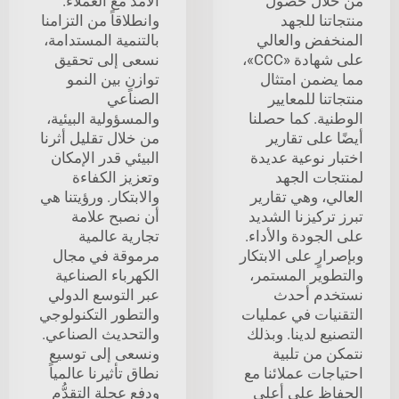
من خلال حصول
الأمد مع العملاء.
منتجاتنا للجهد
وانطلاقاً من التزامنا
المنخفض والعالي
بالتنمية المستدامة،
على شهادة «CCC»،
نسعى إلى تحقيق
مما يضمن امتثال
توازنٍ بين النمو
منتجاتنا للمعايير
الصناعي
الوطنية. كما حصلنا
والمسؤولية البيئية،
أيضًا على تقارير
من خلال تقليل أثرنا
اختبار نوعية عديدة
البيئي قدر الإمكان
لمنتجات الجهد
وتعزيز الكفاءة
العالي، وهي تقارير
والابتكار. ورؤيتنا هي
تبرز تركيزنا الشديد
أن نصبح علامة
على الجودة والأداء.
تجارية عالمية
وبإصرارٍ على الابتكار
مرموقة في مجال
والتطوير المستمر،
الكهرباء الصناعية
نستخدم أحدث
عبر التوسع الدولي
التقنيات في عمليات
والتطور التكنولوجي
التصنيع لدينا. وبذلك
والتحديث الصناعي.
نتمكن من تلبية
ونسعى إلى توسيع
احتياجات عملائنا مع
نطاق تأثيرنا عالمياً
الحفاظ على أعلى
ودفع عجلة التقدُّم