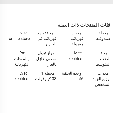
فئات المنتجات ذات الصلة
محطة
معدات
لوحة توزيع
Lv sg
صندوقية
كهربائية
كهربائية في
online store
معزولة
الخارج
لوحة
Mcc
جهاز تبديل
Rmu
الضغط
electrical
معدني عازل
والمعدات
المتوسط
بالغاز
الكهربائية
معدات
وحدة الحلقة
محطة 11
Lvsg
توزيع الجهد
sf6
33 كيلوفولت
electrical
المنخفض