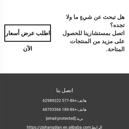
هل تبحث عن شيءٍ ما ولا
تجده؟
اتصل بمستشارينا للحصول
اطلب عرض أسعار
على مزيد من المنتجات
الآن
المتاحة.
اتصل بنا
هاتف:
+86-577 62989222
هاتف:
+86-189 68703366
بريد:
[email protected]
الرابط:
https://zjshangdian.en.alibaba.com