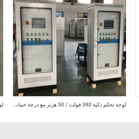
لوحة تحكم ذكية 380 فولت / 50 هرتز مع درجة حماية IP54 لمضخة المياه مع واجهة الإنسان-الآلة (HMI) الخاصة بوحدة التحكم القابلة للبرمجة (PLC) ومحول التردد (VFD)، ومعدات توزيع الطاقة مع مراقبة عن بُعد