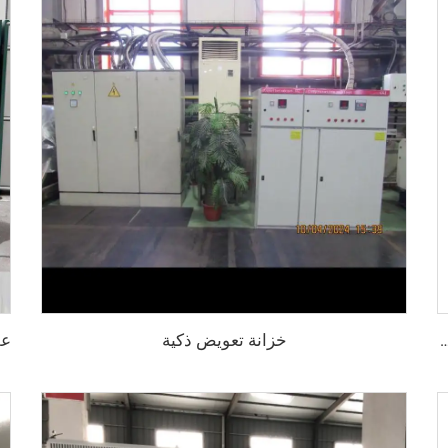
خزانة تعويض ذكية
GGD 400A-32، حماية IP30، للاستخدام التجاري والصناعي