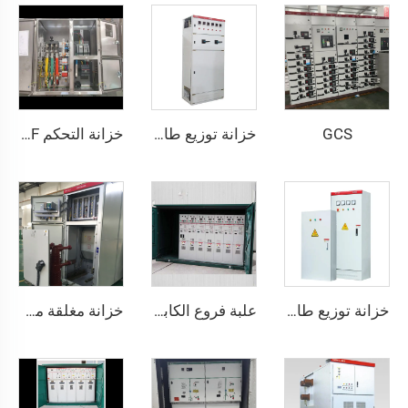
GCS
خزانة توزيع طاقة GGD 400A-3200A، حماية IP30، للاستخدام التجاري والصناعي
خزانة التحكم JXF بحماية IP65 لتوزيع الطاقة الصناعية
خزانة توزيع طاقة منخفضة نموذج XL-21
علبة فروع الكابلات ذات الضغط العالي بتصميم مقاوم للماء للاستخدام الخارجي
خزانة مغلقة من نوع KYN61