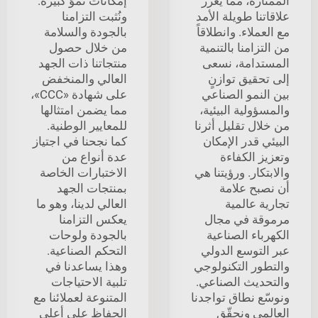
الممتازة، مما يعزِّز
إمكانات نموٍّ كبيرة.
علاقاتنا طويلة الأمد
ونُثبت التزامنا
مع العملاء. وانطلاقاً
بالجودة والسلامة
من التزامنا بالتنمية
من خلال حصول
المستدامة، نسعى
منتجاتنا ذات الجهد
إلى تحقيق توازنٍ
العالي والمنخفض
بين النمو الصناعي
على شهادة «CCC»،
والمسؤولية البيئية،
مما يضمن امتثالها
من خلال تقليل أثرنا
للمعايير الوطنية.
البيئي قدر الإمكان
كما نجحنا في اجتياز
وتعزيز الكفاءة
عدة أنواع من
والابتكار. ورؤيتنا هي
الاختبارات الخاصة
أن نصبح علامة
بمنتجات الجهد
تجارية عالمية
العالي لدينا، وهو ما
مرموقة في مجال
يعكس التزامنا
الكهرباء الصناعية
بالجودة ولوحات
عبر التوسع الدولي
التحكم الصناعية.
والتطور التكنولوجي
وهذا يساعدنا في
والتحديث الصناعي.
تلبية الاحتياجات
ونوسّع نطاق تواجدنا
المتنوعة لعملائنا مع
العالمي ونحقّق
الحفاظ على أعلى