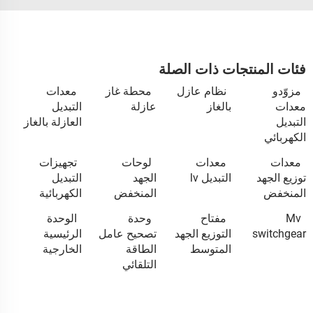
فئات المنتجات ذات الصلة
مزوّدو
نظام عازل
محطة غاز
معدات
معدات
بالغاز
عازلة
التبديل
التبديل
العازلة بالغاز
الكهربائي
معدات
معدات
لوحات
تجهيزات
توزيع الجهد
التبديل lv
الجهد
التبديل
المنخفض
المنخفض
الكهربائية
Mv
مفتاح
وحدة
الوحدة
switchgear
التوزيع الجهد
تصحيح عامل
الرئيسية
المتوسط
الطاقة
الخارجية
التلقائي