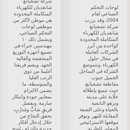
شركة تشجيانغ
لوحات التحكم
شانغديان للكهرباء
الصناعي لعام
المتكاملة المحدودة
2004، وقد برزت
هي موطن لأكثر من
شركة تشجيانغ
موظفي لوحات
شانغديان للكهرباء
التحكم الصناعي،
المتكاملة المحدودة
ويشمل ذلك ١٠
كواحدة من أبرز
مهندسين خبراء في
الشركات العاملة
تصنيع أجهزة التوزيع
في مجال حلول
المنخفضة والعالية
الكهرباء. وتتموضع
الجهد. ويضم فريقنا
الشركة في الساحل
أغلبيةً من ذوي
الجميل جنوب
الرتب العليا
مقاطعة تشجيانغ،
والمتوسطة، ما
حيث تتمتع بإطلالة
يضمن الالتزام
خلّابة على مدينة
بمعايير جودة وابتكار
ونزهو النابضة
صارمة. وبفضل
بالحياة وعلى الضفة
فريقٍ شابٍّ ومُدرَّبٍ،
المقابلة للنهر. وتوفر
نحقق النجاح من
موقعها الاستراتيجي
خلال إدخال أفكار
المجاور للطريق
جديدة والتزامٍ راسخٍ