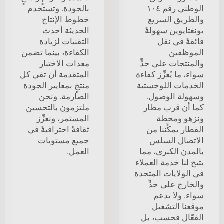
الوطني رقم ١٠٤
بالجودة. وتستخدم
والطريق السريع
خطوط الإنتاج
يونغتايوين سهولةً
الحديثة أحدث
فائقةً في نقل
التقنيات لزيادة
الموظفين
الكفاءة، بينما تضمن
والمنتجات على حدٍّ
معدات الاختبار
سواء، ما يُعزِّز كفاءة
المتقدمة أن تفي كل
الخدمات اللوجستية
منتجٍ بمعايير الجودة
وسهولة الوصول.
الصارمة. ونحن
كما أن قرب مطار
ملتزمون بالتحسين
ونزهو ومحطة
المستمر، ونعزِّز
القطار يمكِّننا من
ثقافةً احترافيةً في
الاتصال السلس
جميع مستويات
بالمدن الكبرى، مما
العمل.
يتيح لنا خدمة العملاء
في الولايات المتحدة
والخارج على حدٍّ
سواء. ولا يدعم
موقعنا التشغيل
الفعّال فحسب، بل