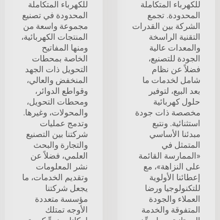
للكهرباء المتكاملة
للكهرباء المتكاملة
المحدودة. تجمع
المحدودة في تصنيع
الشركة بين القدرات
مجموعة واسعة من
التقنية الراسخة
المنتجات الكهربائية،
والمعدات عالية
ومنها المفاتيح
الجودة للتصنيع،
الخاصة بمحطات
فضلاً عن نظام
التحويل ذات الجهد
شامل لخدمات ما
المنخفض والعالي،
بعد البيع، لتوفير
وقواطع الدوائر،
حلول كهربائية
ومحطات التحويل،
مخصصة ذات جودة
والمحولات، وغيرها.
استثنائية. ونتبع
وتدمج عمليات
مبدئنا الأساسي
شركتنا بين التصنيع
المتمثل في
والتجارة والبحث
«الممارسة القائمة
العلمي، فضلاً عن
على النزاهة»، مع
نشر المعلومات
إعطائنا الأولوية
وتقديم الخدمات، ما
للتكنولوجيا ورضا
يجعل شركتنا
العملاء والجودة
مؤسسة متعددة
المتفوقة والخدمة
الأوجه تمتلك