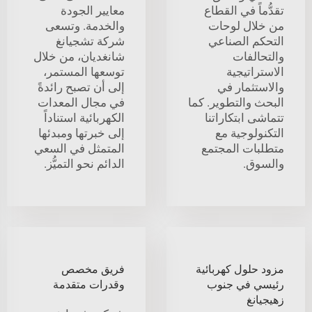
تقدُّماً في القطاع
معايير الجودة
من خلال لوحات
والخدمة. وتسعى
التحكم الصناعي
شركة تشجيانغ
والتحالفات
شانغديان، من خلال
الاستراتيجية
توسعها المستمر،
والاستثمار في
إلى أن تصبح رائدةً
البحث والتطوير. كما
في مجال المعدات
تتماشى ابتكاراتنا
الكهربائية استناداً
التكنولوجية مع
إلى خبرتها ومبدئها
متطلبات المجتمع
المتمثل في السعي
والسوق.
الدائم نحو التميُّز.
مزود حلول كهربائية
فريق مخصص
رئيسي في جنوب
وقدرات متقدمة
زهيجيانغ