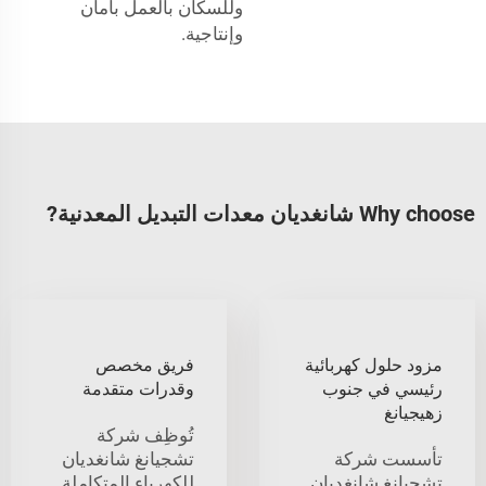
وللسكان بالعمل بأمان
وإنتاجية.
Why choose شانغديان معدات التبديل المعدنية?
مزود حلول كهربائية
فريق مخصص
رئيسي في جنوب
وقدرات متقدمة
زهيجيانغ
تُوظِف شركة
تأسست شركة
تشجيانغ شانغديان
تشجيانغ شانغديان
للكهرباء المتكاملة