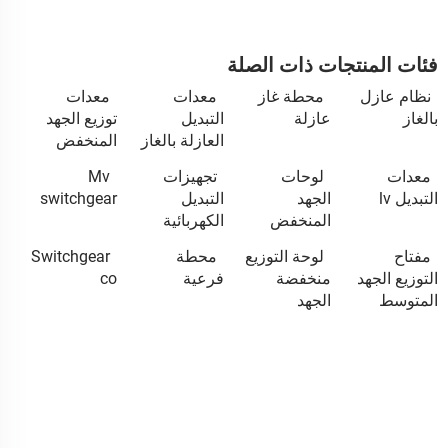
فئات المنتجات ذات الصلة
نظام عازل
محطة غاز
معدات
معدات
بالغاز
عازلة
التبديل
توزيع الجهد
العازلة بالغاز
المنخفض
معدات
لوحات
تجهيزات
Mv
التبديل lv
الجهد
التبديل
switchgear
المنخفض
الكهربائية
مفتاح
لوحة التوزيع
محطة
Switchgear
التوزيع الجهد
منخفضة
فرعية
co
المتوسط
الجهد