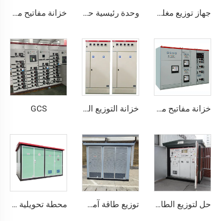
جهاز توزيع مغلق بمعدن يعمل بالتيار المتردد موديل HXGN15 -12
وحدة رئيسية حلقة جهاز توزيع GIS يعمل بغاز SF6 موديل SM6
خزانة مفاتيح منخفضة الجهد قابلة للسحب - GCK
GCS
خزانة مفاتيح منخفضة الجهد قابلة للسحب - GCS
خزانة التوزيع الكهربائي منخفضة الجهد من نوع GGD
حل لتوزيع الطاقة فعال ويوفر الطاقة
توزيع طاقة آمن وموثوق
محطة تحويلية بنمط أوروبي