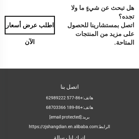
هل تبحث عن شيءٍ ما ولا
تجده؟
اتصل بمستشارينا للحصول
اطلب عرض أسعار
على مزيد من المنتجات
الآن
المتاحة.
اتصل بنا
هاتف:
+86-577 62989222
هاتف:
+86-189 68703366
بريد:
[email protected]
الرابط:
https://zjshangdian.en.alibaba.com
اترك لنا رسالة