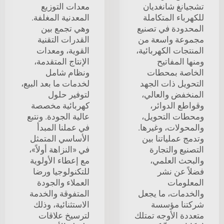
تشجيانغ شانغديان
معدات التوزيع
للكهرباء المتكاملة
المعدنية المغلفة.
المحدودة في تصنيع
وهي تجمع بين
مجموعة واسعة من
القدرات التقنية
المنتجات الكهربائية،
القوية، ومعدات
ومنها المفاتيح
الإنتاج المتقدمة،
الخاصة بمحطات
ونظام شامل
التحويل ذات الجهد
لخدمات ما بعد البيع،
المنخفض والعالي،
لتوفير حلول
وقواطع الدوائر،
كهربائية مخصصة
ومحطات التحويل،
عالية الجودة. ونتبع
والمحولات، وغيرها.
في عملنا المبدأ
وتدمج عملياتنا بين
الأساسي المتمثل
التصنيع والتجارة
في «النزاهة أولاً»،
والبحث العلمي،
مع إعطاء الأولوية
فضلاً عن نشر
للتكنولوجيا ورضا
المعلومات
العملاء والجودة
والخدمات، ما يجعل
المتفوقة والخدمة
شركتنا مؤسسة
الاستثنائية، وذلك
متعددة الأوجه تمتلك
لترسيخ علاقات