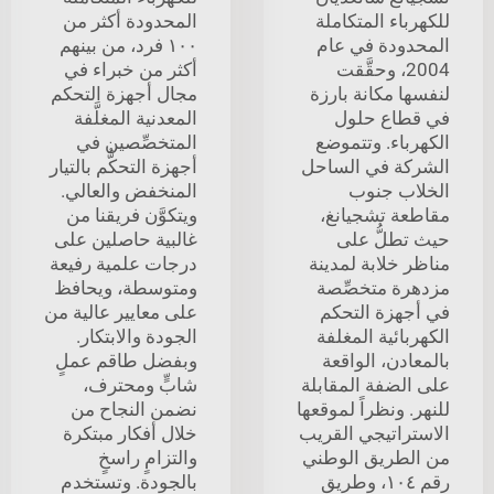
للكهرباء المتكاملة
المحدودة أكثر من
المحدودة في عام
١٠٠ فرد، من بينهم
2004، وحقَّقت
أكثر من خبراء في
لنفسها مكانة بارزة
مجال أجهزة التحكم
في قطاع حلول
المعدنية المغلَّفة
الكهرباء. وتتموضع
المتخصِّصين في
الشركة في الساحل
أجهزة التحكُّم بالتيار
الخلاب جنوب
المنخفض والعالي.
مقاطعة تشجيانغ،
ويتكوَّن فريقنا من
حيث تطلُّ على
غالبية حاصلين على
مناظر خلابة لمدينة
درجات علمية رفيعة
مزدهرة متخصِّصة
ومتوسطة، ويحافظ
في أجهزة التحكم
على معايير عالية من
الكهربائية المغلفة
الجودة والابتكار.
بالمعادن، الواقعة
وبفضل طاقم عملٍ
على الضفة المقابلة
شابٍّ ومحترف،
للنهر. ونظراً لموقعها
نضمن النجاح من
الاستراتيجي القريب
خلال أفكار مبتكرة
من الطريق الوطني
والتزامٍ راسخٍ
رقم ١٠٤، وطريق
بالجودة. وتستخدم