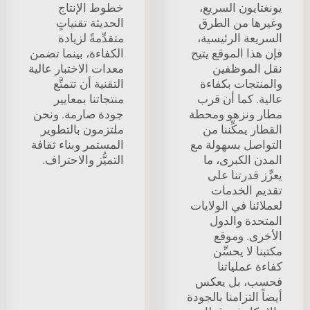
يونغتايون السريع،
خطوط الإنتاج
وغيرها من الطرق
الحديثة تقنياتٍ
السريعة الرئيسية،
متقدِّمةً لزيادة
فإن هذا الموقع يتيح
الكفاءة، بينما تضمن
نقل الموظفين
معدات الاختبار عالية
والمنتجات بكفاءة
التقنية أن تتمتَّع
عالية. كما أن قرب
منتجاتنا بمعايير
مطار ونزهو ومحطة
جودة صارمة. ونحن
القطار يمكِّننا من
ملتزمون بالتطوير
التواصل بسهولة مع
المستمر وبناء ثقافة
المدن الكبرى، ما
التميُّز والاحتراف.
يعزِّز قدرتنا على
تقديم الخدمات
لعملائنا في الولايات
المتحدة والدول
الأخرى. وموقع
مكتبنا لا يحسِّن
كفاءة عملياتنا
فحسب، بل يعكس
أيضاً التزامنا بالجودة