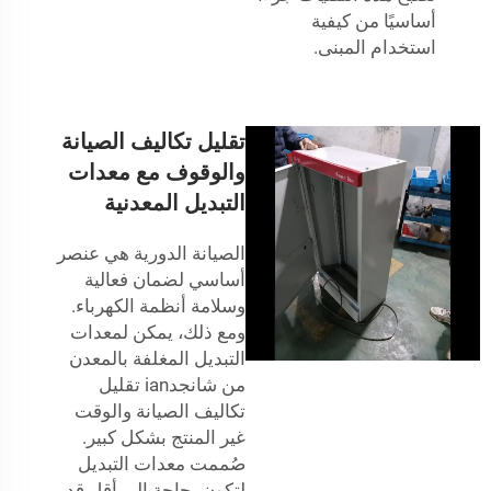
أساسيًا من كيفية
استخدام المبنى.
تقليل تكاليف الصيانة
والوقوف مع معدات
التبديل المعدنية
الصيانة الدورية هي عنصر
أساسي لضمان فعالية
وسلامة أنظمة الكهرباء.
ومع ذلك، يمكن لمعدات
التبديل المغلفة بالمعدن
من شانجدian تقليل
تكاليف الصيانة والوقت
غير المنتج بشكل كبير.
صُممت معدات التبديل
لتكون بحاجة إلى أقل قدر