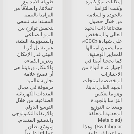
إمكانات نموٍّ كبيرة.
طويلة الأمد مع
ونُثبت التزامنا
عملائنا. وانطلاقاً من
بالجودة والسلامة
التزامنا بالتنمية
من خلال حصول
المستدامة، نسعى
منتجاتنا ذات الجهد
لتحقيق توازنٍ بين
العالي والمنخفض
النمو الصناعي
على شهادة «CCC»،
والمسؤولية البيئية،
مما يضمن امتثالها
عبر تقليل أثرنا
للمعايير الوطنية.
البيئي قدر الإمكان
كما نجحنا أيضاً في
وتعزيز الكفاءة
اجتياز عدة أنواع من
والابتكار. ورؤيتنا هي
الاختبارات
أن نصبح علامة
المخصصة لمنتجات
تجارية عالمية
الجهد العالي لدينا،
مرموقة في مجال
وهو ما يعكس
المعدات الكهربائية
التزامنا بالجودة
الصناعية، من خلال
ومعدات التوزيع
التوسع الدولي
المعدنية المغلَّفة
والارتقاء التكنولوجي
(Metalclad
والتصنيع المتقدم.
Switchgear). وهذا
ونوسّع نطاق
يساعدنا في تلبية
عملياتنا عالمياً