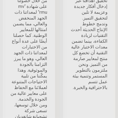
تحقيق أهدافنا عبر
من خلال حصولنا
إدخال أفكار جديدة
على شهادة "mv
وعزيمة لا تلين
rmu" لمعداتنا ذات
لتحقيق التميز.
الجهد المنخفض
وتدمج خطوط
والعالي، مما يضمن
الإنتاج الحديثة أحدث
امتثالها للمعايير
التقنيات لزيادة
الوطنية. كما حصلنا
الكفاءة، بينما تضمن
أيضًا على عدة أنواع
معدات الاختبار عالية
من الاختبارات
التقنية أن تخضع كل
لمعداتنا ذات الجهد
منتج لمعايير صارمة
العالي، وهو ما يبرز
من التميز. ونحن
التزامنا بالجودة
ملتزمون بالتطوير
والموثوقية. وهذا
المستمر وتنمية بيئة
يمكّننا من تلبية
عمل تتسم
الاحتياجات المتنوعة
بالاحترافية والخبرة.
لعملائنا مع الحفاظ
على معايير عالية من
الجودة والخدمة.
ومن خلال توسعها،
تسعى شركة
تشجيانغ شانغديان