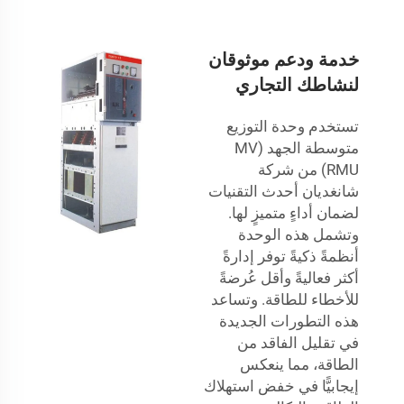
خدمة ودعم موثوقان
لنشاطك التجاري
تستخدم وحدة التوزيع
متوسطة الجهد (MV
RMU) من شركة
شانغديان أحدث التقنيات
لضمان أداءٍ متميزٍ لها.
وتشمل هذه الوحدة
أنظمةً ذكيةً توفر إدارةً
أكثر فعاليةً وأقل عُرضةً
للأخطاء للطاقة. وتساعد
هذه التطورات الجديدة
في تقليل الفاقد من
الطاقة، مما ينعكس
إيجابيًّا في خفض استهلاك