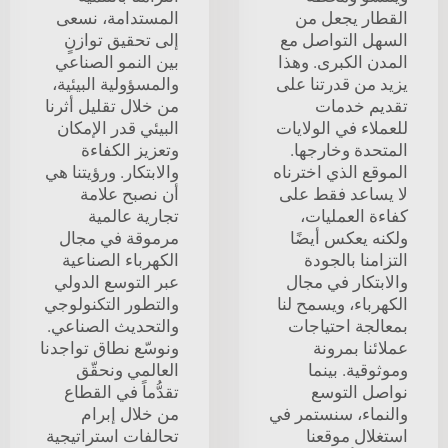
القطار يجعل من
المستدامة، نسعى
السهل التواصل مع
إلى تحقيق توازنٍ
المدن الكبرى. وهذا
بين النمو الصناعي
يزيد من قدرتنا على
والمسؤولية البيئية،
تقديم خدمات
من خلال تقليل أثرنا
للعملاء في الولايات
البيئي قدر الإمكان
المتحدة وخارجها.
وتعزيز الكفاءة
الموقع الذي اخترناه
والابتكار. ورؤيتنا هي
لا يساعد فقط على
أن نصبح علامة
كفاءة العمليات،
تجارية عالمية
ولكنه يعكس أيضًا
مرموقة في مجال
التزامنا بالجودة
الكهرباء الصناعية
والابتكار في مجال
عبر التوسع الدولي
الكهرباء، ويسمح لنا
والتطور التكنولوجي
بمعالجة احتياجات
والتحديث الصناعي.
عملائنا بمرونة
ونوسّع نطاق تواجدنا
وموثوقية. بينما
العالمي ونحقّق
نواصل التوسع
تقدُّماً في القطاع
والنماء، سنستمر في
من خلال إبرام
استغلال موقعنا
تحالفات استراتيجية