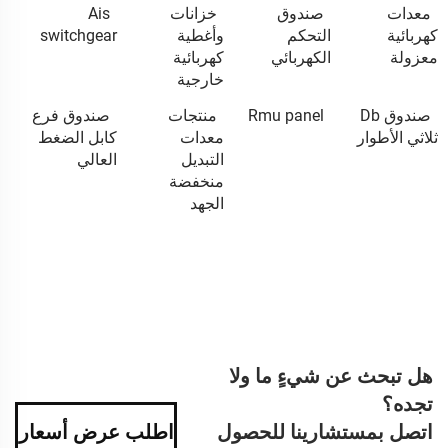
معدات
صندوق
خزانات
Ais
كهربائية
التحكم
وأغطية
switchgear
معزولة
الكهربائي
كهربائية
خارجية
صندوق Db
Rmu panel
منتجات
صندوق فرع
ثلاثي الأطوار
معدات
كابل الضغط
التبديل
العالي
منخفضة
الجهد
هل تبحث عن شيءٍ ما ولا
تجده؟
اتصل بمستشارينا للحصول
اطلب عرض أسعار