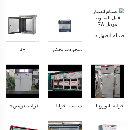
صمام انصهار قابل للسقوط موديل RW
JP
متحولات تحكم سلسلة RBK (BK)
خزانة التوزيع الكهربائي منخفضة الجهد من نوع GGD
سلسلة خزانات التوزيع XGN15
خزانة تعويض قوة تفاعلية منخفضة الجهد