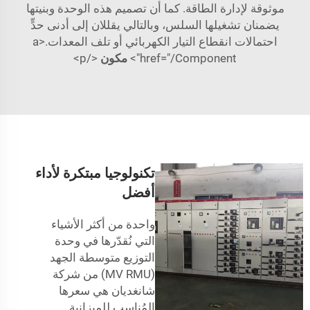
موثوقة لإدارة الطاقة. كما أن تصميم هذه الوحدة وبنيتها
يضمنان تشغيلها السلس، وبالتالي يقللان إلى أدنى حدٍّ
احتمالات انقطاع التيار الكهربائي أو تلف المعدات.<a
href="/Component">
مكون
</p>
تكنولوجيا مبتكرة لأداء
أفضل
واحدة من أكثر الأشياء
التي نُقدّرها في وحدة
التوزيع متوسطة الجهد
(MV RMU) من شركة
شانغديان هي سعرها
المُناسب للميزانية.