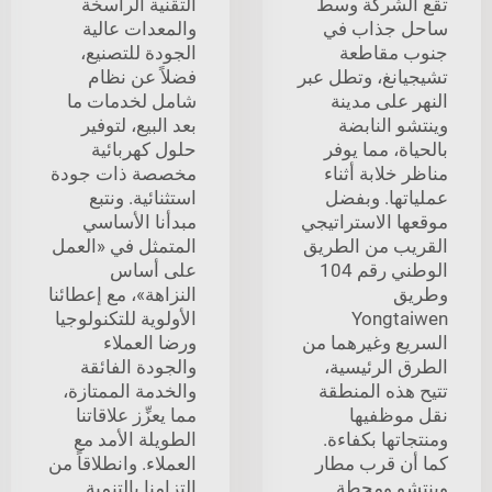
تقع الشركة وسط
التقنية الراسخة
ساحل جذاب في
والمعدات عالية
جنوب مقاطعة
الجودة للتصنيع،
تشيجيانغ، وتطل عبر
فضلاً عن نظام
النهر على مدينة
شامل لخدمات ما
وينتشو النابضة
بعد البيع، لتوفير
بالحياة، مما يوفر
حلول كهربائية
مناظر خلابة أثناء
مخصصة ذات جودة
عملياتها. وبفضل
استثنائية. ونتبع
موقعها الاستراتيجي
مبدأنا الأساسي
القريب من الطريق
المتمثل في «العمل
الوطني رقم 104
على أساس
وطريق
النزاهة»، مع إعطائنا
Yongtaiwen
الأولوية للتكنولوجيا
السريع وغيرهما من
ورضا العملاء
الطرق الرئيسية،
والجودة الفائقة
تتيح هذه المنطقة
والخدمة الممتازة،
نقل موظفيها
مما يعزِّز علاقاتنا
ومنتجاتها بكفاءة.
الطويلة الأمد مع
كما أن قرب مطار
العملاء. وانطلاقاً من
وينتشو ومحطة
التزامنا بالتنمية