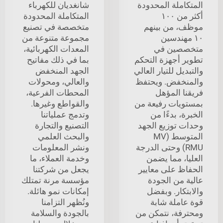
المتكاملة المحدودة
شانغديان للكهرباء
أكثر من ١٠٠
المتكاملة المحدودة
موظف، من بينهم
متخصصة في تصنيع
١٠ مهندسين
مجموعة متنوعة من
متخصصين في
المعدات الكهربائية،
تطوير أجهزة التحكم
بما في ذلك مفاتيح
والتبديل للتيار العالي
الجهد المنخفض
والمنخفض. ويحتفظ
والعالي، ومحولات
فريقنا المؤهل
المحطات الفرعية،
بمستويات رفيعة من
والقواطع وغيرها.
الخبرة، بدءًا من
وتدمج عملياتنا
وحدات توزيع الجهد
التصنيع والتجارة
المتوسط (MV
والبحث العلمي
RMU) وحتى الدرجة
ونشر المعلومات
العليا، مما يضمن
وخدمة العملاء، ما
الحفاظ على معايير
يجعل من شركتنا
عالية من الجودة
مؤسسة مرنة تمتلك
والابتكار. وبفضل
إمكانات نمو هائلة.
قوة عاملة شابة
ونُظهر التزامنا
ومحترفة، نتمكن من
بالجودة والسلامة