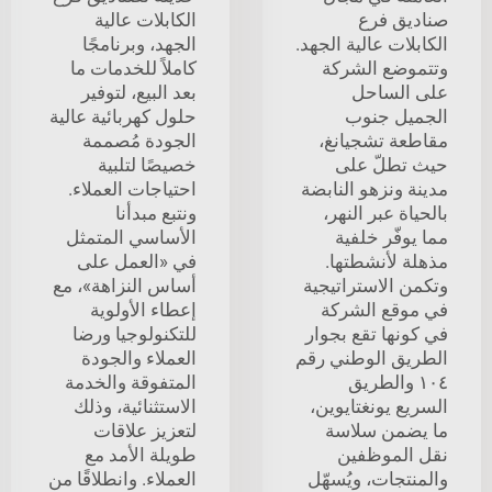
صناديق فرع
الكابلات عالية
الكابلات عالية الجهد.
الجهد، وبرنامجًا
وتتموضع الشركة
كاملاً للخدمات ما
على الساحل
بعد البيع، لتوفير
الجميل جنوب
حلول كهربائية عالية
مقاطعة تشجيانغ،
الجودة مُصممة
حيث تطلّ على
خصيصًا لتلبية
مدينة ونزهو النابضة
احتياجات العملاء.
بالحياة عبر النهر،
ونتبع مبدأنا
مما يوفّر خلفية
الأساسي المتمثل
مذهلة لأنشطتها.
في «العمل على
وتكمن الاستراتيجية
أساس النزاهة»، مع
في موقع الشركة
إعطاء الأولوية
في كونها تقع بجوار
للتكنولوجيا ورضا
الطريق الوطني رقم
العملاء والجودة
١٠٤ والطريق
المتفوقة والخدمة
السريع يونغتايوين،
الاستثنائية، وذلك
ما يضمن سلاسة
لتعزيز علاقات
نقل الموظفين
طويلة الأمد مع
والمنتجات، ويُسهّل
العملاء. وانطلاقًا من