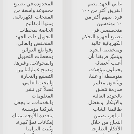
عالي الجهد. يضم
المحدودة في تصنيع
الفريق أكثر من ١٠٠
مجموعة واسعة من
فرد، بينهم أكثر من
المنتجات الكهربائية،
١٠ مهندسين
ومنها المفاتيح
متخصصين في
الخاصة بمحطات
تصنيع أجهزة التحكم
التحويل ذات الجهد
الكهربائية عالية
المنخفض والعالي،
ومنخفضة الجهد.
وقواطع الدوائر،
ويتميّز فريقنا بأن
ومحطات التحويل،
أغلب أعضائه
والمحولات، وغيرها.
يحملون مؤهلات
وتدمج عملياتنا بين
متوسطة أو عليا،
التصنيع والتجارة
ويتّبعون معايير
والبحث العلمي،
صارمة تتعلق
فضلاً عن نشر
بالجودة العالية
المعلومات
والابتكار. وبفضل
والخدمات، ما يجعل
طاقمنا الشاب
شركتنا مؤسسة
الماهر، نضمن
متعددة الأوجه تمتلك
النجاح من خلال
إمكانات نموٍّ كبيرة.
الأفكار الطازجة
ونُثبت التزامنا