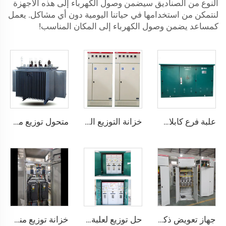
النوع من الصناديق سيضمن وصول الكهرباء إلى هذه الأجهزة
لنتمكن من استخدامها في حياتنا اليومية دون أي مشاكل. يعمل
كمساعد يضمن وصول الكهرباء إلى المكان المناسب!
علبة فرع كابلات ضغط عال موديل DFW SF16
خزانة التوزيع الكهربائي منخفضة الجهد من نوع GGD
متحول توزيع مغلق بالكامل بقلب لفائف ثلاثية الأطوار مسطحة
جهاز تعويض ذكي للطاقة التفاعلية منخفض الجهد GGJ
حل توزيع لعلبة فروع الكابلات منخفضة الضغط 10كV
خزانة توزيع منخفضة الجهد GGD 630A-4000A، ثلاثي الفاز، تصميم معياري