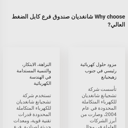
Why choose شانغديان صندوق فرع كابل الضغط
العالي?
مزود حلول كهربائية
النزاهة، الابتكار،
رئيسي في جنوب
والتنمية المستدامة
زهيجيانغ
في الهندسة
الكهربائية
تأسست شركة
تشجيانغ شانغديان
تستخدم شركة
للكهرباء المتكاملة
تشجيانغ شانغديان
المحدودة في عام
للكهرباء المتكاملة
2004، وصارت من
المحدودة قدرات
أبرز الشركات
تقنية قوية، ومعدات
العاملة في مجال
حديثة لصناديق فرع