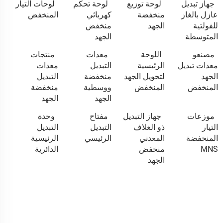
جهاز تبديل
لوحة توزيع
لوحة تحكم
لوحات التيار
عازل بالغاز
منخفضة
كهربائي
المنخفض
للفولتية
الجهد
منخفض
المتوسطة
الجهد
مصنعو
اللوحة
معدات
منتجات
معدات تبديل
الرئيسية
التبديل
معدات
الجهد
لتحويل الجهد
منخفضة
التبديل
المنخفض
المنخفض
ووسطية
منخفضة
الجهد
الجهد
موزعات
جهاز التبديل
مفتاح
وحدة
التيار
ذو الغلاف
التبديل
التبديل
المنخفضة
المعدني
الرئيسي
الرئيسية
MNS
منخفض
الدائرية
الجهد