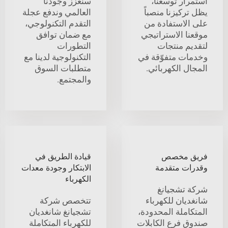
استمرار توسعنا،
سنعزز وجودنا
يظل تركيزنا منصباً
العالمي وندفع عجلة
على الاستفادة من
التقدم التكنولوجي،
موقعنا الاستراتيجي
مع ضمان توافق
لتقديم منتجات
التطورات
وخدمات متفوّقة في
التكنولوجية لدينا مع
المجال الكهربائي.
متطلبات السوق
والمجتمع.
فريق مخصص
قيادة الطريق في
وقدرات متقدمة
الابتكار وجودة معدات
الكهرباء
شركة تشجيانغ
شانغديان للكهرباء
تتخصص شركة
المتكاملة المحدودة،
تشجيانغ شانغديان
صندوق فرع الكابلات
للكهرباء المتكاملة