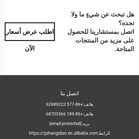
هل تبحث عن شيءٍ ما ولا
تجده؟
اتصل بمستشارينا للحصول
اطلب عرض أسعار
على مزيد من المنتجات
الآن
المتاحة.
اتصل بنا
هاتف:
+86-577 62989222
هاتف:
+86-189 68703366
بريد:
[email protected]
الرابط:
https://zjshangdian.en.alibaba.com