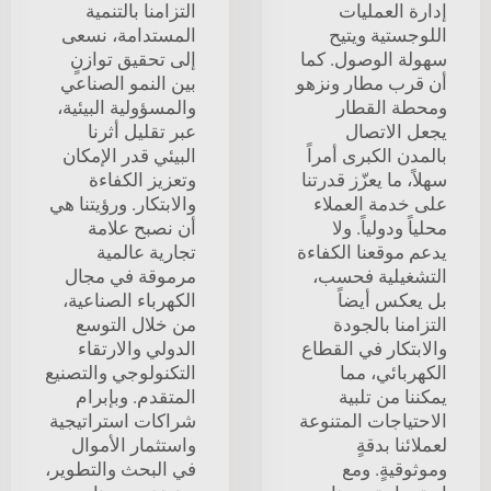
إدارة العمليات
التزامنا بالتنمية
اللوجستية ويتيح
المستدامة، نسعى
سهولة الوصول. كما
إلى تحقيق توازنٍ
أن قرب مطار ونزهو
بين النمو الصناعي
ومحطة القطار
والمسؤولية البيئية،
يجعل الاتصال
عبر تقليل أثرنا
بالمدن الكبرى أمراً
البيئي قدر الإمكان
سهلاً، ما يعزّز قدرتنا
وتعزيز الكفاءة
على خدمة العملاء
والابتكار. ورؤيتنا هي
محلياً ودولياً. ولا
أن نصبح علامة
يدعم موقعنا الكفاءة
تجارية عالمية
التشغيلية فحسب،
مرموقة في مجال
بل يعكس أيضاً
الكهرباء الصناعية،
التزامنا بالجودة
من خلال التوسع
والابتكار في القطاع
الدولي والارتقاء
الكهربائي، مما
التكنولوجي والتصنيع
يمكننا من تلبية
المتقدم. وبإبرام
الاحتياجات المتنوعة
شراكات استراتيجية
لعملائنا بدقةٍ
واستثمار الأموال
وموثوقيةٍ. ومع
في البحث والتطوير،