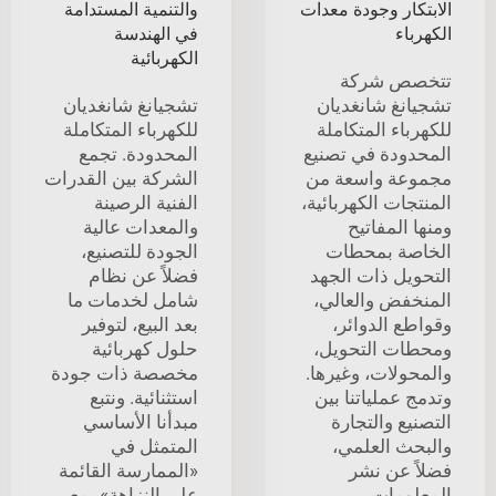
الابتكار وجودة معدات
والتنمية المستدامة
الكهرباء
في الهندسة
الكهربائية
تتخصص شركة
تشجيانغ شانغديان
تشجيانغ شانغديان
للكهرباء المتكاملة
للكهرباء المتكاملة
المحدودة في تصنيع
المحدودة. تجمع
مجموعة واسعة من
الشركة بين القدرات
المنتجات الكهربائية،
الفنية الرصينة
ومنها المفاتيح
والمعدات عالية
الخاصة بمحطات
الجودة للتصنيع،
التحويل ذات الجهد
فضلاً عن نظام
المنخفض والعالي،
شامل لخدمات ما
وقواطع الدوائر،
بعد البيع، لتوفير
ومحطات التحويل،
حلول كهربائية
والمحولات، وغيرها.
مخصصة ذات جودة
وتدمج عملياتنا بين
استثنائية. ونتبع
التصنيع والتجارة
مبدأنا الأساسي
والبحث العلمي،
المتمثل في
فضلاً عن نشر
«الممارسة القائمة
المعلومات
على النزاهة»، مع