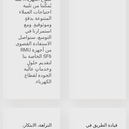
يُمكِّننا من تلبية
احتياجات العملاء
المتنوعة بدقةٍ
وموثوقيةٍ. ومع
استمرارنا في
التوسع، سنواصل
الاستفادة القصوى
من أجهزة RMU
SF6 الخاصة بنا
لتقديم حلولٍ
وخدماتٍ عالية
الجودة لقطاع
الكهرباء.
قيادة الطريق في
النزاهة، الابتكار،