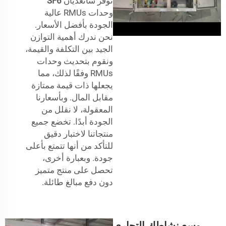
توفر شانغديان
SF6
وحدات RMUs عالية
الجودة بأفضل الأسعار.
نحن ندرك أهمية التوازن
الجيد بين التكلفة والقيمة،
ونقوم بتحديث وحدات
RMUs وفقًا لذلك، مما
يجعلها ذات قيمة ممتازة
مقابل المال. وبأسعارنا
المعقولة، لا نقلل من
الجودة أبدًا. تخضع جميع
منتجاتنا لاختبار دقيق
للتأكد من أنها تتمتع بأعلى
جودة. وبعبارة أخرى،
تحصل على منتج متميز
دون دفع مبالغ طائلة.
وسع نشاطك التجاري