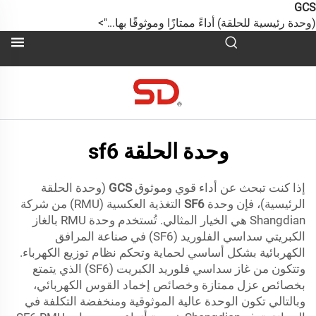
GC
وحدة رئيسية للحلقة) أداءً ممتازًا وموثوقًا بها...">
وحدة الحلقة sf6
إذا كنت تبحث عن أداء قوي وموثوق
GCS
(وحدة الحلقة
الرئيسية)، فإن وحدة
SF6
التغذية العكسية (RMU) من شركة
Shangdian هي الخيار المثالي. تُستخدم وحدة RMU بالغاز
الكبريتي سداسي الفلوريد (SF6) في صناعة المرافق
الكهربائية بشكل أساسي لحماية وتحكم نظام توزيع الكهرباء.
وتتكون من غاز سداسي فلوريد الكبريت (SF6) الذي يتمتع
بخصائص عزل ممتازة وخصائص إخماد القوس الكهربائي،
وبالتالي تكون الوحدة عالية الموثوقية ومنخفضة التكلفة في