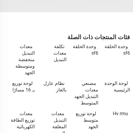
فئات المنتجات ذات الصلة
وحدة الحلقة
وحدة الحلقة
تكلفة
معدات
sf6
sf6
معدات
التبديل
التبديل
منخفضة
ومتوسطة
الجهد
لوحة الوحدة
مصنعي
نظام عازل
لوحة توزيع
الرئيسية
معدات
بالغاز
بـ 16 مسارًا
التبديل الجهد
المتوسط
Hv rmu
لوحة توزيع
معدات
معدات
متوسط
التبديل
توزيع الطاقة
الجهد
المغلفة
الكهربائية