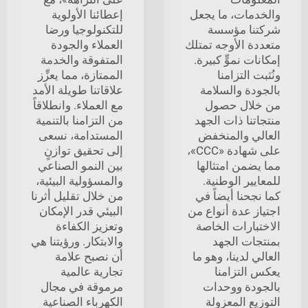
والخدمات، ما يجعل
إعطائنا الأولوية
شركتنا مؤسسة
للتكنولوجيا ورضا
متعددة الأوجه تمتلك
العملاء والجودة
إمكانات نموٍّ كبيرة.
المتفوقة والخدمة
ونُثبت التزامنا
الممتازة، مما يعزِّز
بالجودة والسلامة
علاقاتنا طويلة الأمد
من خلال حصول
مع العملاء. وانطلاقاً
منتجاتنا ذات الجهد
من التزامنا بالتنمية
العالي والمنخفض
المستدامة، نسعى
على شهادة «CCC»،
إلى تحقيق توازنٍ
مما يضمن امتثالها
بين النمو الصناعي
للمعايير الوطنية.
والمسؤولية البيئية،
كما نجحنا أيضاً في
من خلال تقليل أثرنا
اجتياز عدة أنواع من
البيئي قدر الإمكان
الاختبارات الخاصة
وتعزيز الكفاءة
بمنتجات الجهد
والابتكار. ورؤيتنا هي
العالي لدينا، وهو ما
أن نصبح علامة
يعكس التزامنا
تجارية عالمية
بالجودة ووحدات
مرموقة في مجال
التوزيع المعزولة
الكهرباء الصناعية