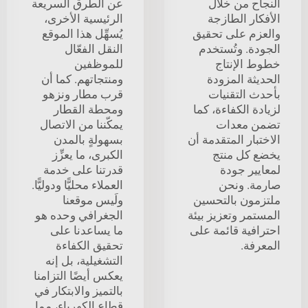
النجاح من خلال
عن الطرق السريعة
الأفكار الطازجة
الرئيسية الأخرى،
والعزم على تحقيق
يُسهِّل هذا الموقع
الجودة. وتُستخدم
النقل الفعّال
خطوط الإنتاج
للموظفين
الحديثة المزودة
ومنتجاتهم. كما أن
بأحدث التقنيات
قرب مطار ونزهو
لزيادة الكفاءة، كما
ومحطة القطار
تضمن معدات
يمكّننا من الاتصال
الاختبار المتقدمة أن
بسهولةٍ بالمدن
يخضع كل منتج
الكبرى، ما يعزِّز
لمعايير جودة
قدرتنا على خدمة
صارمة. ونحن
العملاء محليًّا ودوليًّا.
ملتزمون بالتحسين
ولَيس موقعنا
المستمر وتعزيز بيئة
الجغرافي وحده هو
احترافية قائمة على
ما يساعدنا على
المعرفة.
تحقيق الكفاءة
التشغيلية، بل إنه
يعكس أيضًا التزامنا
بالتميز والابتكار في
قطاع الكهرباء، مما