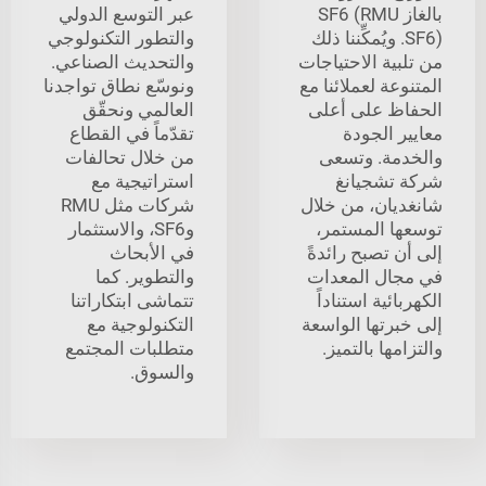
بالغاز SF6 (RMU
عبر التوسع الدولي
SF6). ويُمكِّننا ذلك
والتطور التكنولوجي
من تلبية الاحتياجات
والتحديث الصناعي.
المتنوعة لعملائنا مع
ونوسّع نطاق تواجدنا
الحفاظ على أعلى
العالمي ونحقّق
معايير الجودة
تقدّماً في القطاع
والخدمة. وتسعى
من خلال تحالفات
شركة تشجيانغ
استراتيجية مع
شانغديان، من خلال
شركات مثل RMU
توسعها المستمر،
وSF6، والاستثمار
إلى أن تصبح رائدةً
في الأبحاث
في مجال المعدات
والتطوير. كما
الكهربائية استناداً
تتماشى ابتكاراتنا
إلى خبرتها الواسعة
التكنولوجية مع
والتزامها بالتميز.
متطلبات المجتمع
والسوق.