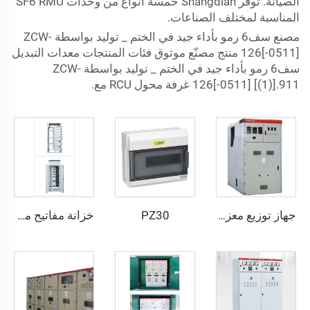
الصيانة. توفر Shangdian خمسة أنواع من وحدات SF6 RMU
المناسبة لمختلف الصناعات.
مصنع سف6 رمو بأداء جيد في الختم _ توليد بواسطة ZCW-
126[-0511] منتج مصنّع موثوق فئات المنتجات معدات التبديل
سف6 رمو بأداء جيد في الختم _ توليد بواسطة ZCW-
126[-0511] [(1)].911 غرفة محول RCU مع.
PZ30
جهاز توزيع معزول بالمعدن وقابل للإزالة يعمل بالتيار المتردد موديل KYN61-40.5(Z)
خزانة مفاتيح منخفضة الجهد قابلة للسحب - GCK