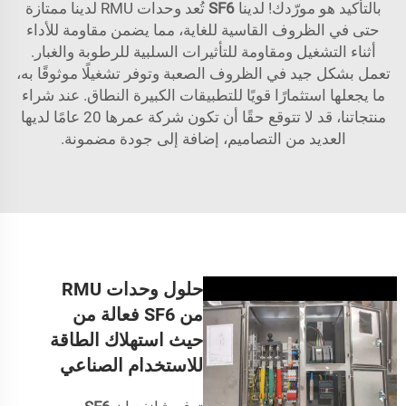
بالتأكيد هو مورّدك! لدينا
SF6
تُعد وحدات RMU لدينا ممتازة
حتى في الظروف القاسية للغاية، مما يضمن مقاومة للأداء
أثناء التشغيل ومقاومة للتأثيرات السلبية للرطوبة والغبار.
تعمل بشكل جيد في الظروف الصعبة وتوفر تشغيلًا موثوقًا به،
ما يجعلها استثمارًا قويًا للتطبيقات الكبيرة النطاق. عند شراء
منتجاتنا، قد لا تتوقع حقًا أن تكون شركة عمرها 20 عامًا لديها
العديد من التصاميم، إضافة إلى جودة مضمونة.
حلول وحدات RMU
من SF6 فعالة من
حيث استهلاك الطاقة
للاستخدام الصناعي