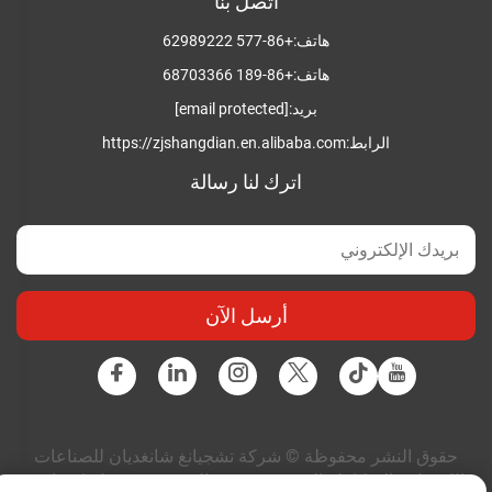
اتصل بنا
هاتف:
+86-577 62989222
هاتف:
+86-189 68703366
بريد:
[email protected]
الرابط:
https://zjshangdian.en.alibaba.com
اترك لنا رسالة
أرسل الآن
حقوق النشر محفوظة © شركة تشجيانغ شانغديان للصناعات
الكهربائية المتكاملة المحدودة. جميع الحقوق محفوظة |
سياسة