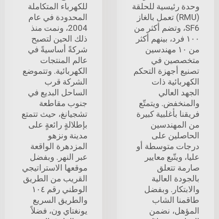
وحدة رئيسية للحلقة
للكهرباء المتكاملة
(RMU) تعمل بالغاز
المحدودة في عام
SF6، وتضم أكثر من
2004، ونمت منذ
١٠٠ فرد، بينهم أكثر
ذلك الحين لتصبح
من ١٠ مهندسين
شركةً أساسيةً في
متخصصين في
عالم المنتجات
تصنيع أجهزة التحكم
الكهربائية. وتتموضع
الكهربائية ذات
الشركة قرب
الجهد العالي
الساحل البديع في
والمنخفض. ويتمتّع
جنوب مقاطعة
فريقنا بأغلبية كبيرة
تشجيانغ، حيث تتمتع
من المهندسين
بإطلالةٍ رائعةٍ على
الحاصلين على
مدينة ونزهو
درجات متوسطة أو
المزدهرة الواقعة
عليا، ويتّبع معايير
عبر النهر. وبفضل
صارمة تتعلق
موقعها الاستراتيجي
بالجودة العالية
القريب من الطريق
والابتكار. وبفضل
الوطني رقم ١٠٤
طاقمنا الشاب
والطريق السريع
المؤهل، نضمن
يونغتاي ون، فضلاً