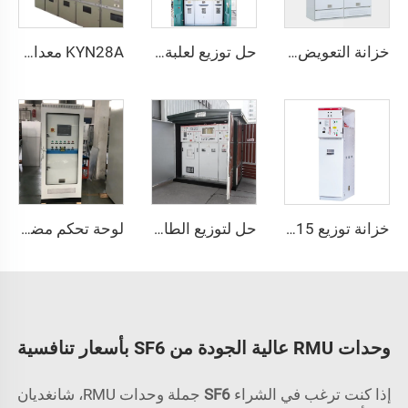
خزانة التعويض GGJ
حل توزيع لعلبة فروع الكابلات منخفضة الضغط 10كV
KYN28A معدات توزيع كهرباء مغلفة بالمعدن
خزانة توزيع XGN15
حل لتوزيع الطاقة فعال ويوفر الطاقة
لوحة تحكم مضخة المياه الاحترافية مع وحدة التحكم القابلة للبرمجة (PLC) - حل ضغط ثابت
وحدات RMU عالية الجودة من SF6 بأسعار تنافسية
إذا كنت ترغب في الشراء
SF6
جملة وحدات RMU، شانغديان