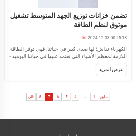
تضمن خزانات توزيع الجهد المتوسط تشغيل
موثوق لنظم الطاقة
2024-12-03 00:25:13
الكهرباء نداش؛ لها صدى كبير في حياتنا. فهي توفر الطاقة
اللازمة لمعظم الأشياء التي نعتمد عليها في حياتنا اليومية -
منازلنا، مدارسنا، مستشفياتنا وأماكن عملنا. وفي غياب
عرض المزيد
الكهرباء، لن يتمتع الكثير مما نحتاج إليه ويحبه الناس...
...
سابق
1
4
5
6
7
8
تالي