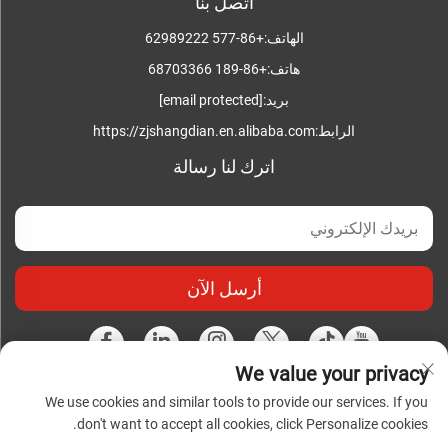
اتصل بنا
الهاتف:
+86-577 62989222
هاتف:
+86-189 68703366
بريد:
[email protected]
الرابط:
https://zjshangdian.en.alibaba.com
اترك لنا رسالة
أرسل الآن
We value your privacy
We use cookies and similar tools to provide our services. If you
حقوق النشر محفوظة © شركة تشجيانغ شانغديان للصناعات
don't want to accept all cookies, click Personalize cookies.
الكهربائية المتكاملة المحدودة. جميع الحقوق محفوظة |
سياسة