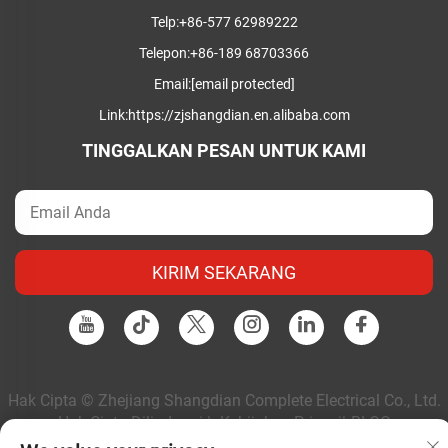
Telp:
+86-577 62989222
Telepon:
+86-189 68703366
Email:
[email protected]
Link:
https://zjshangdian.en.alibaba.com
TINGGALKAN PESAN UNTUK KAMI
KIRIM SEKARANG
Hak Cipta © Zhejiang Shangdian Complete Electrical Co., Ltd.
Hak Cipta Dilindungi |
Kebijakan Privasi
|
BLOG