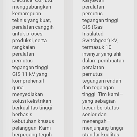
menggabungkan
peralatan
kemampuan
pemutus
teknis yang kuat,
tegangan tinggi
peralatan canggih
GIS (Gas
untuk proses
Insulated
produksi, serta
Switchgear) kV;
rangkaian
termasuk 10
peralatan
insinyur yang ahli
pemutus
dalam pembuatan
tegangan tinggi
peralatan
GIS 11 kV yang
pemutus
komprehensif
tegangan rendah
guna
dan tegangan
menyediakan
tinggi. Tim kami—
solusi kelistrikan
yang sebagian
berkualitas tinggi
besar berstatus
berbasis
senior dan
kebutuhan khusus
menengah—
pelanggan. Kami
menjunjung tinggi
berpegang teguh
standar kualitas