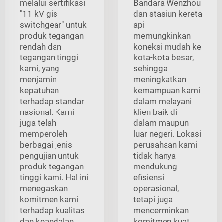
melalui sertifikasi
Bandara Wenzhou
"11 kV gis
dan stasiun kereta
switchgear" untuk
api
produk tegangan
memungkinkan
rendah dan
koneksi mudah ke
tegangan tinggi
kota-kota besar,
kami, yang
sehingga
menjamin
meningkatkan
kepatuhan
kemampuan kami
terhadap standar
dalam melayani
nasional. Kami
klien baik di
juga telah
dalam maupun
memperoleh
luar negeri. Lokasi
berbagai jenis
perusahaan kami
pengujian untuk
tidak hanya
produk tegangan
mendukung
tinggi kami. Hal ini
efisiensi
menegaskan
operasional,
komitmen kami
tetapi juga
terhadap kualitas
mencerminkan
dan keandalan.
komitmen kuat