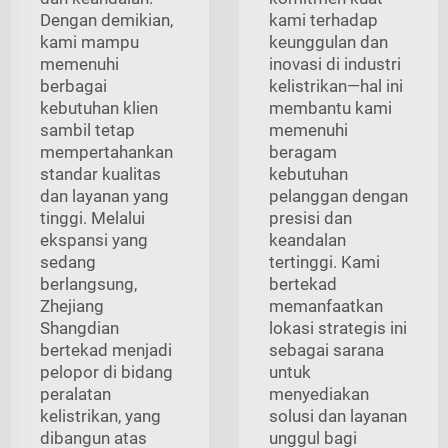
Dengan demikian,
kami terhadap
kami mampu
keunggulan dan
memenuhi
inovasi di industri
berbagai
kelistrikan—hal ini
kebutuhan klien
membantu kami
sambil tetap
memenuhi
mempertahankan
beragam
standar kualitas
kebutuhan
dan layanan yang
pelanggan dengan
tinggi. Melalui
presisi dan
ekspansi yang
keandalan
sedang
tertinggi. Kami
berlangsung,
bertekad
Zhejiang
memanfaatkan
Shangdian
lokasi strategis ini
bertekad menjadi
sebagai sarana
pelopor di bidang
untuk
peralatan
menyediakan
kelistrikan, yang
solusi dan layanan
dibangun atas
unggul bagi