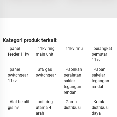
Kategori produk terkait
panel
11kv ring
11kv rmu
perangkat
feeder 11kv
main unit
pemutar
11kv
panel
Sf6 gas
Pabrikan
Papan
switchgear
switchgear
peralatan
sakelar
11kv
saklar
tegangan
tegangan
rendah
rendah
Alat beralih
unit ring
Gardu
Kotak
gis hv
utama 4
distribusi
distribusi
arah
daya