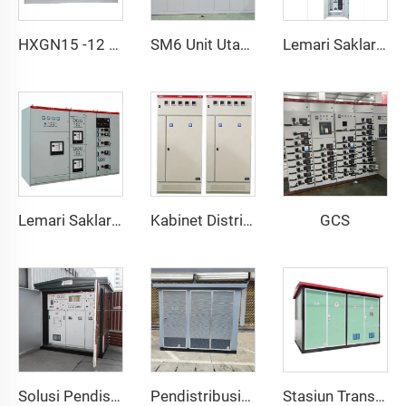
HXGN15 -12 AC peralatan saklar tertutup logam
SM6 Unit Utama Ring GIS Peralatan Saklar SF6
Lemari Saklar Tegangan Rendah Tarik GCK
GCS
Lemari Saklar Tegangan Rendah Tarik GCS
Kabinet Distribusi Tegangan Rendah AC GGD
Solusi Pendistribusian Daya yang Efisien dan Hemat Energi
Pendistribusian Daya yang Aman dan Handal
Stasiun Transformator Gaya Eropa