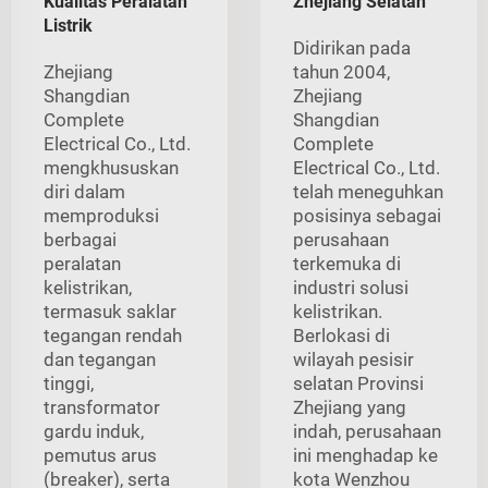
Kualitas Peralatan
Zhejiang Selatan
Listrik
Didirikan pada
Zhejiang
tahun 2004,
Shangdian
Zhejiang
Complete
Shangdian
Electrical Co., Ltd.
Complete
mengkhususkan
Electrical Co., Ltd.
diri dalam
telah meneguhkan
memproduksi
posisinya sebagai
berbagai
perusahaan
peralatan
terkemuka di
kelistrikan,
industri solusi
termasuk saklar
kelistrikan.
tegangan rendah
Berlokasi di
dan tegangan
wilayah pesisir
tinggi,
selatan Provinsi
transformator
Zhejiang yang
gardu induk,
indah, perusahaan
pemutus arus
ini menghadap ke
(breaker), serta
kota Wenzhou