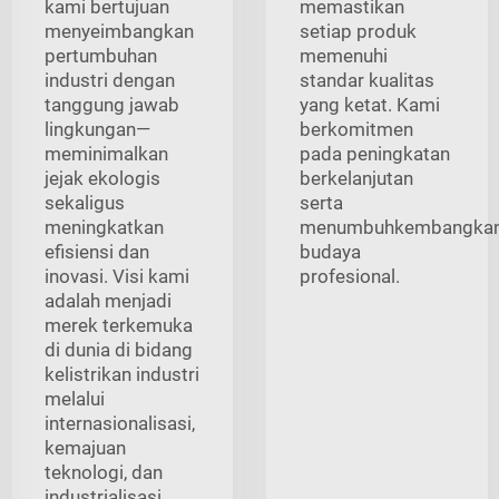
kami bertujuan
memastikan
menyeimbangkan
setiap produk
pertumbuhan
memenuhi
industri dengan
standar kualitas
tanggung jawab
yang ketat. Kami
lingkungan—
berkomitmen
meminimalkan
pada peningkatan
jejak ekologis
berkelanjutan
sekaligus
serta
meningkatkan
menumbuhkembangka
efisiensi dan
budaya
inovasi. Visi kami
profesional.
adalah menjadi
merek terkemuka
di dunia di bidang
kelistrikan industri
melalui
internasionalisasi,
kemajuan
teknologi, dan
industrialisasi.