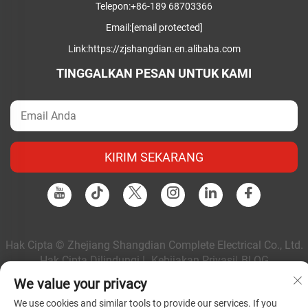
Telepon:
+86-189 68703366
Email:
[email protected]
Link:
https://zjshangdian.en.alibaba.com
TINGGALKAN PESAN UNTUK KAMI
KIRIM SEKARANG
Hak Cipta © Zhejiang Shangdian Complete Electrical Co., Ltd.
Hak Cipta Dilindungi |
Kebijakan Privasi
|
BLOG
We value your privacy
We use cookies and similar tools to provide our services. If you