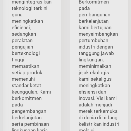
mengintegrasikan
Berkomitmen
teknologi terkini
pada
guna
pembangunan
meningkatkan
berkelanjutan,
efisiensi,
kami bertujuan
sedangkan
menyeimbangkan
peralatan
pertumbuhan
pengujian
industri dengan
berteknologi
tanggung jawab
tinggi
lingkungan,
memastikan
meminimalkan
setiap produk
jejak ekologis
memenuhi
kami sekaligus
standar ketat
meningkatkan
keunggulan. Kami
efisiensi dan
berkomitmen
inovasi. Visi kami
pada
adalah menjadi
pengembangan
merek terkemuka
berkelanjutan
di dunia di bidang
serta pembinaan
kelistrikan industri
lingkungan kerja
melalui