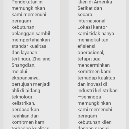
Pendekatan ini
klien di Amerika
memungkinkan
Serikat dan
kami memenuhi
secara
beragam
internasional.
kebutuhan
Lokasi kantor
pelanggan sambil
kami tidak hanya
mempertahankan
meningkatkan
standar kualitas
efisiensi
dan layanan
operasional,
tertinggi. Zhejiang
tetapi juga
Shangdian,
mencerminkan
melalui
komitmen kami
ekspansinya,
terhadap kualitas
bertujuan menjadi
dan inovasi di
ahli di bidang
industri kelistrikan
teknologi
—sehingga
kelistrikan,
memungkinkan
berdasarkan
kami memenuhi
keahlian dan
beragam
komitmen kami
kebutuhan klien
terhadap kualitas.
dengan presisi