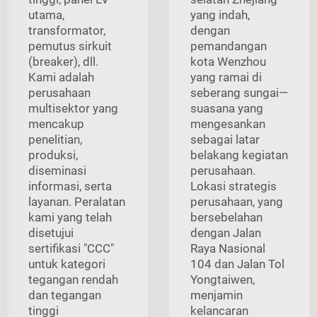
utama,
yang indah,
transformator,
dengan
pemutus sirkuit
pemandangan
(breaker), dll.
kota Wenzhou
Kami adalah
yang ramai di
perusahaan
seberang sungai—
multisektor yang
suasana yang
mencakup
mengesankan
penelitian,
sebagai latar
produksi,
belakang kegiatan
diseminasi
perusahaan.
informasi, serta
Lokasi strategis
layanan. Peralatan
perusahaan, yang
kami yang telah
bersebelahan
disetujui
dengan Jalan
sertifikasi "CCC"
Raya Nasional
untuk kategori
104 dan Jalan Tol
tegangan rendah
Yongtaiwen,
dan tegangan
menjamin
tinggi
kelancaran