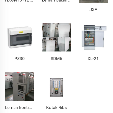
HXGN15 -12 AC peralatan saklar tertutup logam
Lemari Saklar Tegangan Rendah Tarik GCK
JXF
PZ30
SDM6
XL-21
Kotak Ribs
Lemari kontrol/panel