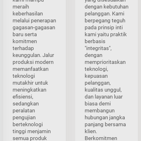
meraih
dengan kebutuhan
keberhasilan
pelanggan. Kami
melalui penerapan
berpegang teguh
gagasan-gagasan
pada prinsip inti
baru serta
kami yaitu praktik
komitmen
berbasis
terhadap
"integritas",
keunggulan. Jalur
dengan
produksi modern
memprioritaskan
memanfaatkan
teknologi,
teknologi
kepuasan
mutakhir untuk
pelanggan,
meningkatkan
kualitas unggul,
efisiensi,
dan layanan luar
sedangkan
biasa demi
peralatan
membangun
pengujian
hubungan jangka
berteknologi
panjang bersama
tinggi menjamin
klien.
semua produk
Berkomitmen