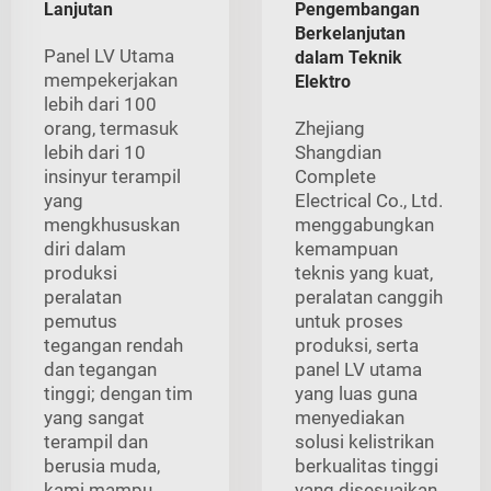
Lanjutan
Pengembangan
Berkelanjutan
Panel LV Utama
dalam Teknik
mempekerjakan
Elektro
lebih dari 100
orang, termasuk
Zhejiang
lebih dari 10
Shangdian
insinyur terampil
Complete
yang
Electrical Co., Ltd.
mengkhususkan
menggabungkan
diri dalam
kemampuan
produksi
teknis yang kuat,
peralatan
peralatan canggih
pemutus
untuk proses
tegangan rendah
produksi, serta
dan tegangan
panel LV utama
tinggi; dengan tim
yang luas guna
yang sangat
menyediakan
terampil dan
solusi kelistrikan
berusia muda,
berkualitas tinggi
kami mampu
yang disesuaikan