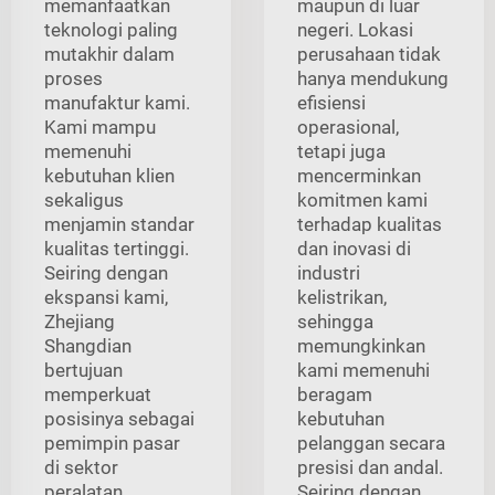
memanfaatkan
maupun di luar
teknologi paling
negeri. Lokasi
mutakhir dalam
perusahaan tidak
proses
hanya mendukung
manufaktur kami.
efisiensi
Kami mampu
operasional,
memenuhi
tetapi juga
kebutuhan klien
mencerminkan
sekaligus
komitmen kami
menjamin standar
terhadap kualitas
kualitas tertinggi.
dan inovasi di
Seiring dengan
industri
ekspansi kami,
kelistrikan,
Zhejiang
sehingga
Shangdian
memungkinkan
bertujuan
kami memenuhi
memperkuat
beragam
posisinya sebagai
kebutuhan
pemimpin pasar
pelanggan secara
di sektor
presisi dan andal.
peralatan
Seiring dengan