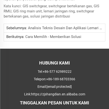
Kata kunci: GIS switchgear, switchgear bertekanan gas, GIS
RMU, GIS ring main unit, lemari jaringan ring, switchgear
bertekanan gas, solusi jaringan distribusi
Sebelumnya:
Analisis Teknis Desain Dan Aplikasi Lemari Distribusi Tegangan Rendah
Berikutnya:
Cara Memilih - Memberikan Solusi
HUBUNGI KAMI
Tel:
+86-577 62989222
Telepon:
+86-189 68703366
Email:
[email protected]
Link:
https://zjshangdian.en.alibaba.com
TINGGALKAN PESAN UNTUK KAMI