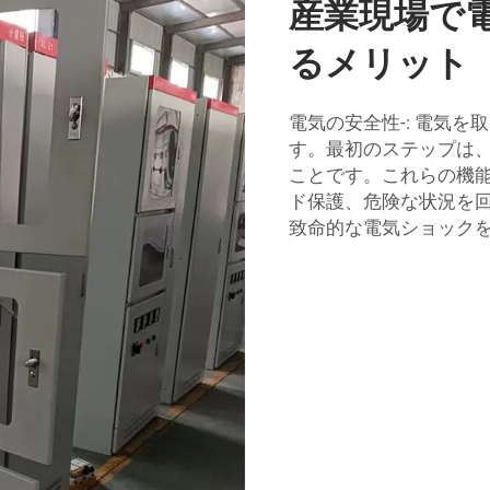
産業現場で
るメリット
電気の安全性-: 電気
す。最初のステップは
ことです。これらの機
ド保護、危険な状況を
致命的な電気ショック