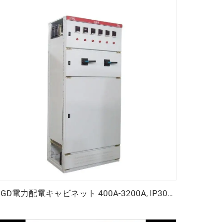
GGD電力配電キャビネット 400A-3200A, IP30保護, 商業および工業用