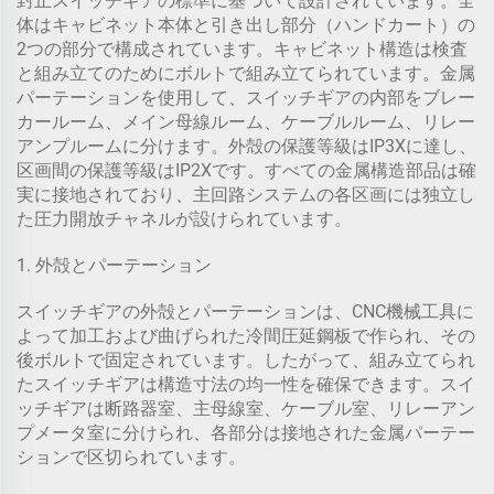
封止スイッチギアの標準に基づいて設計されています。全
体はキャビネット本体と引き出し部分（ハンドカート）の
2つの部分で構成されています。キャビネット構造は検査
と組み立てのためにボルトで組み立てられています。金属
パーテーションを使用して、スイッチギアの内部をブレー
カールーム、メイン母線ルーム、ケーブルルーム、リレー
アンプルームに分けます。外殻の保護等級はIP3Xに達し、
区画間の保護等級はIP2Xです。すべての金属構造部品は確
実に接地されており、主回路システムの各区画には独立し
た圧力開放チャネルが設けられています。
1. 外殻とパーテーション
スイッチギアの外殻とパーテーションは、CNC機械工具に
よって加工および曲げられた冷間圧延鋼板で作られ、その
後ボルトで固定されています。したがって、組み立てられ
たスイッチギアは構造寸法の均一性を確保できます。スイ
ッチギアは断路器室、主母線室、ケーブル室、リレーアン
プメータ室に分けられ、各部分は接地された金属パーテー
ションで区切られています。