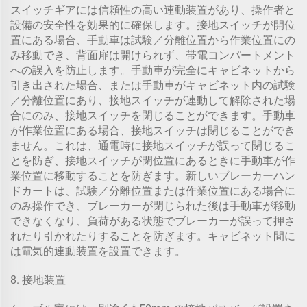
スイッチギアには信頼性の高い連動装置があり、操作者と
設備の安全性を効果的に確保します。接地スイッチが開位
置にある場合、手動車は試験／分離位置から作業位置にの
み移動でき、背面扉は開けられず、帯電コンパートメント
への誤入を防止します。手動車が完全にキャビネットから
引き出された場合、または手動車がキャビネット内の試験
／分離位置にあり、接地スイッチが連動して解除された場
合にのみ、接地スイッチを閉じることができます。手動車
が作業位置にある場合、接地スイッチは閉じることができ
ません。これは、通電時に接地スイッチが誤って閉じるこ
とを防ぎ、接地スイッチが閉位置にあるときに手動車が作
業位置に移動することを防ぎます。新しいブレーカーハン
ドカートは、試験／分離位置または作業位置にある場合に
のみ操作でき、ブレーカーが閉じられた後は手動車が移動
できなくなり、負荷がある状態でブレーカーが誤って押さ
れたり引かれたりすることを防ぎます。キャビネット間に
は電気的連動装置を設置できます。
8. 接地装置