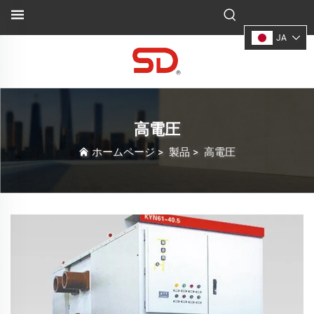
JA
高電圧
ホームページ
>
製品
>
高電圧