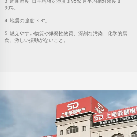
3. 周囲湿度: 日平均相対湿度 ≤ 95%; 月平均相対湿度 ≤
90%。
4. 地震の強度: ≤ 8°。
5. 燃えやすい物質や爆発性物質、深刻な汚染、化学的腐
食、激しい振動がないこと。