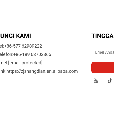
UNGI KAMI
TINGGA
el:
+86-577 62989222
elefon:
+86-189 68703366
mel:
[email protected]
ink:
https://zjshangdian.en.alibaba.com