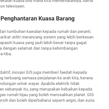
bekalan kuasa bila mana kita memerlukannya, sama
on televisyen.
 Penghantaran Kuasa Barang
ari tumbuhan kawalan kepada rumah dan peranti.
ikat utiliti merancang sistem yang lebih berkesan
asiti kuasa yang jauh lebih besar tanpa gagal.
sa dengan selamat dan tanpa kebimbangan
a-tiba.
oduktif, inovasi GIS juga memberi faedah kepada
g terbuang semasa perjalanan ke arah kita, kerana
dungan untuk wayar. Apabila elektrik tidak
lkan sebanyak itu, yang merupakan kebaikan kepada
 gas rumah hijau yang boleh merosakkan planet. GIS
sih dan boleh diperbaharui seperti angin, dan suria