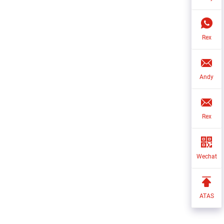
Rex
Andy
Rex
Wechat
ATAS