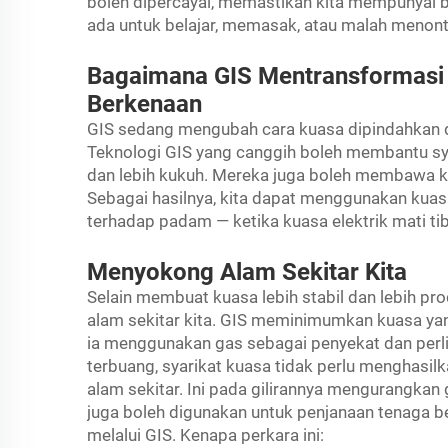
boleh dipercayai, memastikan kita mempunyai 
ada untuk belajar, memasak, atau malah menont
Bagaimana GIS Mentransformasi
Berkenaan
GIS sedang mengubah cara kuasa dipindahkan d
Teknologi GIS yang canggih boleh membantu syar
dan lebih kukuh. Mereka juga boleh membawa kap
Sebagai hasilnya, kita dapat menggunakan kua
terhadap padam — ketika kuasa elektrik mati tib
Menyokong Alam Sekitar Kita
Selain membuat kuasa lebih stabil dan lebih pr
alam sekitar kita. GIS meminimumkan kuasa yan
ia menggunakan gas sebagai penyekat dan perlin
terbuang, syarikat kuasa tidak perlu menghasi
alam sekitar. Ini pada gilirannya mengurangkan
juga boleh digunakan untuk penjanaan tenaga ber
melalui GIS. Kenapa perkara ini: