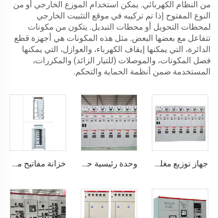
من النظام الكهربائي. يمكن استخدام الموزع الخارجي أو من
النوع المفتوح إذا تم تركيبه في موقع التثبيت الخارجي
لمحطات التحويل أو محطات التبديل. يتكون من مكونات
تتفاعل مع بعضها البعض. مثل هذه المكونات هي أجهزة قطع
الدائرة، التي يمكنها إيقاف الكهرباء، والعوازل، التي يمكنها
فصل المكونات، والموصلات (للتيار الزائد) والمكررات،
المستخدمة ضمن أنظمة الحماية والتحكم.
جهاز توزيع مغلق بمعدن يعمل بالتيار المتردد موديل HXGN15 -12
وحدة رئيسية حلقة جهاز توزيع GIS يعمل بغاز SF6 موديل SM6
خزانة مفاتيح منخفضة الجهد قابلة للسحب - GCK