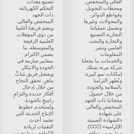
العالي والمنخفض،
تصنيع معدات
ومحطات التحويل،
التحكم الكهربائية
وقواطع الدوائر،
ذات الجهد
والمحولات، وغيرها.
المنخفض والعالي.
وتشمل عملياتنا
ويضم فريقنا أغلبيةً
التجارية التصنيع
من ذوي المؤهلات
والتجارة والبحث
العلمية الرفيعة
العلمي ونشر
والمتوسطة، ما
المعلومات
يضمن الالتزام
والخدمات، ما يجعلنا
بمعايير صارمة في
شركة مرنة تمتلك
الجودة والابتكار.
إمكانات نمو كبيرة.
وبفضل فريق شابٍّ
ونُظهر التزامنا
ماهرٍ، نحقق النجاح
بالسلامة والجودة
من خلال إدخال
من خلال حصول
أفكار جديدة والتزامٍ
منتجاتنا ذات الجهد
راسخٍ بالجودة.
المنخفض والعالي
وتُستخدم خطوط
على شهادة
الإنتاج الحديثة التي
«الشهادة الصينية
تعتمد أحدث
الإلزامية» (CCC)،
التقنيات لزيادة
مما يضمن توافق
الكفاءة، بينما تضمن