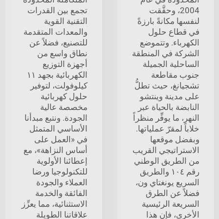
2004، وحقَّقت
تجمع بين القدرات
لنفسها مكانةً بارزةً
التقنية القوية
في قطاع حلول
والمعدات المتقدمة
الكهرباء. وتتموضع
للتصنيع، فضلاً عن
الشركة في المنطقة
نطاق واسع من
الساحلية الجميلة
أجهزة التوزيع
جنوب مقاطعة
الكهربائية بجهد ١١
تشجيانغ، حيث تطلُّ
كيلوفولت، لتوفير
على مدينة وينتشو
حلول كهربائية
النابضة بالحياة عبر
مخصصة عالية
النهر، ما يوفِّر منظراً
الجودة. ونتبع مبدأنا
خلاباً لمقرّ عملياتها.
الأساسي المتمثل
وبفضل موقعها
في «العمل على
الاستراتيجي القريب
أساس النزاهة»، مع
من الطريق الوطني
إعطائنا الأولوية
رقم ١٠٤ والطريق
للتكنولوجيا ورضا
السريع يونغتاي ون،
العملاء والجودة
فضلاً عن الطرق
الفائقة والخدمة
السريعة الرئيسية
الاستثنائية، مما يعزِّز
الأخرى، فإن هذا
علاقاتنا الطويلة