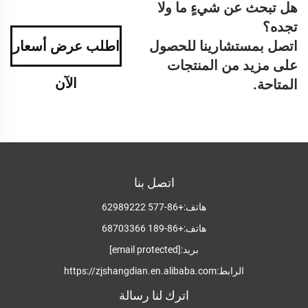
هل تبحث عن شيءٍ ما ولا
تجده؟
اتصل بمستشارينا للحصول
اطلب عرض أسعار
على مزيد من المنتجات
الآن
المتاحة.
اتصل بنا
هاتف:
+86-577 62989222
هاتف:
+86-189 68703366
بريد:
[email protected]
الرابط:
https://zjshangdian.en.alibaba.com
اترك لنا رسالة