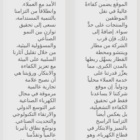
الموقع يضمن كفاءةً
الأمد مع العملاء.
عاليةً في نقل
وانطلاقاً من التزامنا
الموظفين
بالتنمية المستدامة،
والمنتجات على حدٍّ
نسعى إلى تحقيق
سواء. إضافةً إلى
توازنٍ بين النمو
ذلك، فإن قرب
الصناعي
الشركة من مطار
والمسؤولية البيئية،
وينتشو ومحطة
من خلال تقليل آثارنا
القطار يسهِّل ربطها
السلبية على البيئة
بالمدن الكبرى، مما
مع تعزيز الكفاءة
يعزِّز قدرتنا على
والابتكار. ورؤيتنا هي
خدمة العملاء محلياً
أن نصبح علامة
ودولياً. إن موقع
تجارية عالمية
شركتنا لا يساعدنا
مرموقة في مجال
فقط في تحقيق
الكهرباء الصناعية
الكفاءة التشغيلية،
عبر التوسع الدولي
بل يعكس أيضاً
والارتقاء التكنولوجي
التزامنا الراسخ
والتحديث الصناعي.
بالتميز والابتكار في
ونوسّع نطاق تأثيرنا
قطاع الكهرباء، وهو
عالمياً وتقدُّمنا