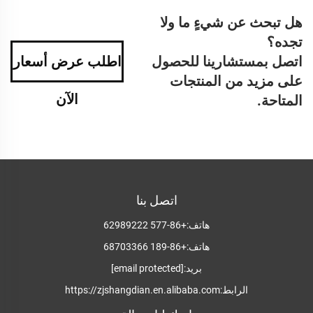
هل تبحث عن شيءٍ ما ولا
تجده؟
اتصل بمستشارينا للحصول
اطلب عرض أسعار
على مزيد من المنتجات
الآن
المتاحة.
اتصل بنا
هاتف:
+86-577 62989222
هاتف:
+86-189 68703366
بريد:
[email protected]
الرابط:
https://zjshangdian.en.alibaba.com