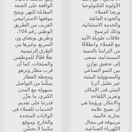
الأولوية للتكنولوجيا
الواقعة على الضفة
ورضا العملاء
المقابلة للنهر. ويتيح
والجودة الفائقة
موقعها الاستراتيجي
والخدمة الاستثنائية،
القريب من الطريق
وذلك لترسيخ
الوطني رقم 104،
علاقات طويلة الأمد
وطريق يونغتاي ون
مع العملاء. وانطلاقًا
السريع، وغيرها من
من التزامنا بالتنمية
الطرق الرئيسية،
المستدامة، نسعى
نقلًا فعّالًا للموظفين
إلى تحقيق توازنٍ
والمنتجات. كما أن
بين النمو الصناعي
قرب مطار ونزهو
والمسؤولية البيئية،
ومحطة القطار
عبر تقليل أثرنا
يمكِّننا من التواصل
البيئي قدر الإمكان
بسهولة مع المدن
وتعزيز الكفاءة
الكبرى، ما يعزِّز
والابتكار. ورؤيتنا هي
قدرتنا على تقديم
أن نصبح علامة
الخدمات للعملاء في
تجارية عالمية
الولايات المتحدة
مرموقة في مجال
والخارج. وموقع
الكهرباء الصناعية،
مكتبنا لا يحسِّن