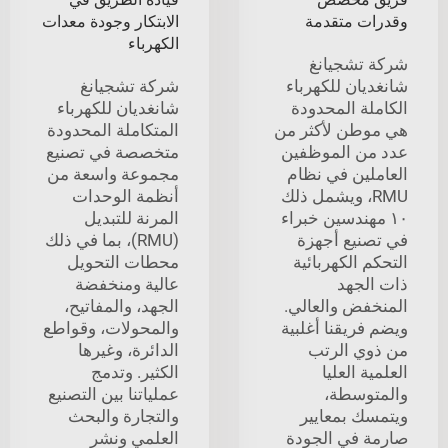
وقدرات متقدمة
الابتكار وجودة معدات
الكهرباء
شركة تشجيانغ
شانغديان للكهرباء
شركة تشجيانغ
الكاملة المحدودة
شانغديان للكهرباء
هي موطن لأكثر من
المتكاملة المحدودة
عدد من الموظفين
متخصصة في تصنيع
العاملين في نظام
مجموعة واسعة من
RMU، ويشمل ذلك
أنظمة الوحدات
١٠ مهندسين خبراء
المرنة للتبديل
في تصنيع أجهزة
(RMU)، بما في ذلك
التحكم الكهربائية
محطات التحويل
ذات الجهد
عالية ومنخفضة
المنخفض والعالي.
الجهد، والمفاتيح،
ويضم فريقنا أغلبية
والمحولات، وقواطع
من ذوي الرتب
الدائرة، وغيرها
العلمية العليا
الكثير. وتدمج
والمتوسطة،
عملياتنا بين التصنيع
ويتمسك بمعايير
والتجارة والبحث
صارمة في الجودة
العلمي ونشر