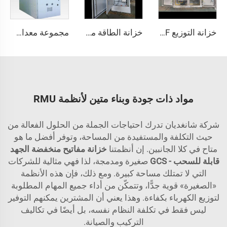
خزانة التوزيع JXF القياسية لموزع التحكم منخفض الجهد متعدد الاستخدامات
خزانة الطاقة منخفضة الجهد XL-21
مجموعة معدات التبديل KYN61
مواد ذات جودة وبناء متين لأنظمة RMU
شركة شانغديان تدرك احتياجات الجملة من الحلول الفعالة من
حيث التكلفة والمستفيدة من المساحة، وتوفر أفضل ما هو
متاح في كلا الجانبين. إن أنظمتنا
خزانة مفاتيح منخفضة الجهد
قابلة للسحب - GCS
صغيرة ومدمجة، لذا فهي مثالية للشركات
التي لا تمتلك مساحة كبيرة. ومع ذلك، فإن هذه الأنظمة
«الصغيرة» قوية جدًّا، وتتمكّن من أداء جميع المهام المطلوبة
لتوزيع الكهرباء بكفاءة. وهذا يعني أن المشترين يمكنهم التوفير
ليس فقط في تكلفة النظام نفسه، بل أيضًا في تكاليف
التركيب والصيانة.