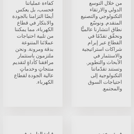
من خلال التوسع
كفاءة عملياتنا
الدولي والارتقاء
فحسب، بل يعكس
التكنولوجي والتصنيع
أيضًا التزامنا بالجودة
المتقدم. ونوسّع
والابتكار في قطاع
نطاق انتشارنا عالميًّا
الكهرباء، مما يمكننا
ونحقّق تقدّمًا في
من تلبية احتياجات
القطاع عبر إبرام
عملائنا المتنوعة
شراكات استراتيجية
بدقة ومرونة. ونحن
والاستثمار في
ملتزمون باستثمار
الأبحاث والتطوير.
مرافقنا كأداةٍ لتقديم
وتستند تقدّماتنا
منتجاتٍ وخدماتٍ
التكنولوجية إلى
عالية الجودة لقطاع
احتياجات السوق
الكهرباء.
والمجتمع.
فريق مخصص
قيادة الطريق في