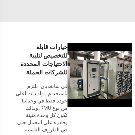
خيارات قابلة
للتخصيص لتلبية
الاحتياجات المحددة
للشركات الجملة
في شانغديان، نلتزم
باستخدام مواد ذات أعلى
جودة فقط في وحداتنا
من نوع RMU. وبذلك
تكون كل وحدة متينة
وقادرة على التحمل حتى
في الظروف القاسية.