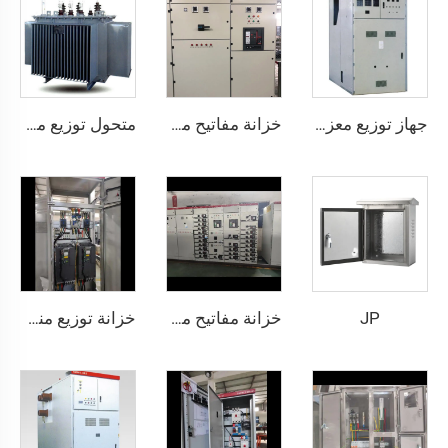
جهاز توزيع معزول بالمعدن وقابل للإزالة يعمل بالتيار المتردد موديل KYN61-40.5(Z)
خزانة مفاتيح منخفضة الجهد قابلة للسحب - MNS
متحول توزيع مغلق بالكامل بقلب لفائف ثلاثية الأطوار مسطحة
JP
خزانة مفاتيح منخفضة الجهد قابلة للسحب - GCS
خزانة توزيع منخفضة الجهد GGD 630A-4000A، ثلاثي الفاز، تصميم معياري