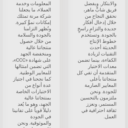
والابتكار. وبفضل
المعلومات وخدمة
فريق شابٍّ ماهر،
العملاء، ما يجعلنا
نحقق النجاح من
شركة مرنة تمتلك
خلال إدخال أفكار
إمكانات نموٍّ كبيرة.
جديدة والتزامٍ راسخٍ
ونُظهر التزامنا
بالجودة. وتستخدم
بالجودة والسلامة
خطوط الإنتاج
من خلال حصول
الحديثة أحدث
منتجاتنا عالية
التقنيات لزيادة
ومنخفضة الجهد
الكفاءة، بينما تضمن
على شهادة «CCC»،
معدات الاختبار
التي تضمن امتثالها
المتقدمة أن تفي كل
للمعايير الوطنية.
منتجاتنا بأعلى
كما نجحنا في اجتياز
المعايير الصارمة
عدة أنواع من
للجودة. ونحن
الاختبارات الخاصة
ملتزمون بالتحسين
بمنتجاتنا عالية
المستمر، ونعزز
الجهد، وهو ما يُعد
ثقافة احترافية في
دليلاً قوياً على تفانينا
العمل.
في الجودة
والموثوقية. ونحن