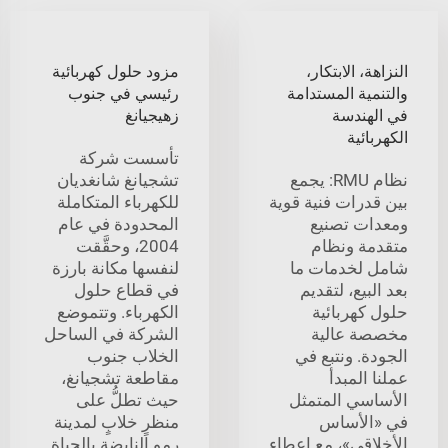
النزاهة، الابتكار،
مزود حلول كهربائية
والتنمية المستدامة
رئيسي في جنوب
في الهندسة
زهيجيانغ
الكهربائية
تأسست شركة
نظام RMU: يجمع
تشجيانغ شانغديان
بين قدرات فنية قوية
للكهرباء المتكاملة
ومعدات تصنيع
المحدودة في عام
متقدمة ونظام
2004، وحقَّقت
شامل لخدمات ما
لنفسها مكانة بارزة
بعد البيع، لتقديم
في قطاع حلول
حلول كهربائية
الكهرباء. وتتموضع
مخصصة عالية
الشركة في الساحل
الجودة. ونتبع في
الخلاب جنوب
عملنا المبدأ
مقاطعة تشجيانغ،
الأساسي المتمثل
حيث تطلُّ على
في «الأساس
منظرٍ خلابٍ لمدينة
الأخلاقي»، مع إعطاء
رمو النابضة بالحياة