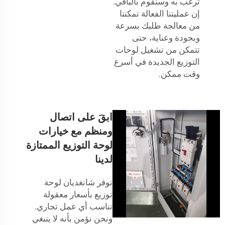
ترغب به وسنقوم بالباقي.
إن عمليتنا الفعالة تمكننا
من معالجة طلبك بسرعة
وبجودة وعناية، حتى
تتمكن من تشغيل لوحات
التوزيع الجديدة في أسرع
وقت ممكن.
ابقَ على اتصال
ومنظم مع خيارات
لوحة التوزيع الممتازة
لدينا
توفر شانغديان لوحة
توزيع بأسعار معقولة
تناسب أي عمل تجاري.
ونحن نؤمن بأنه لا ينبغي