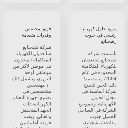
مزود حلول كهربائية
فريق مخصص
رئيسي في جنوب
وقدرات متقدمة
زهيجيانغ
شركة تشجيانغ
تأسست شركة
شانغديان للكهرباء
تشجيانغ شانغديان
المتكاملة المحدودة
للكهرباء المتكاملة
هي موطن لأكثر من
المحدودة في عام
موظفي لوحة
2004، ونمت منذ
التوزيع، ويشمل ذلك
ذلك الحين لتصبح
١٠ مهندسين
شركةً أساسيةً في
متخصصين في
مجال الحلول
تصنيع أجهزة التحكم
الكهربائية. وتتموضع
الكهربائية ذات
الشركة في الساحل
الجهد المنخفض
الجميل جنوب
والعالي. ويضم
مقاطعة تشجيانغ،
فريقنا أغلبيةً من