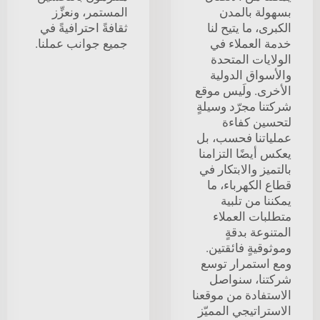
بسهولة بالمدن
المستمر، ونعزِّز
الكبرى، ما يتيح لنا
ثقافةً احترافيةً في
خدمة العملاء في
جميع جوانب عملنا.
الولايات المتحدة
والأسواق الدولية
الأخرى. ولَيس موقع
شركتنا مجرّد وسيلةٍ
لتحسين كفاءة
عملياتنا فحسب، بل
يعكس أيضًا التزامنا
بالتميز والابتكار في
قطاع الكهرباء، ما
يمكننا من تلبية
متطلبات العملاء
المتنوعة بدقةٍ
وموثوقيةٍ فائقتين.
ومع استمرار توسع
شركتنا، سنواصل
الاستفادة من موقعنا
الاستراتيجي المميّز