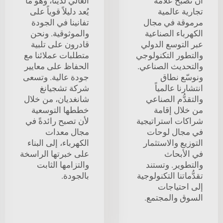
أن نصبح علامة
العالي لدينا، وهو ما
تجارية عالمية
يُعد دليلاً قوياً على
مرموقة في مجال
تفانينا في الجودة
الكهرباء الصناعية
والموثوقية. ونحن
عبر التوسع الدولي
قادرون على تلبية
والتطور التكنولوجي
متطلبات عملائنا مع
والتحديث الصناعي.
الحفاظ على معايير
ونوسّع نطاق
جودة عالية. وتسعى
انتشارنا عالمياً
شركة تشجيانغ
والتقدُّم الصناعي
شانغديان، من خلال
من خلال إقامة
خططها التوسعية
شراكات استراتيجية
لأن تصبح رائدةً في
في مجال لوحات
مجال معدات
التوزيع والاستثمار
الكهرباء، إلى البناء
في الأبحاث
على خبرتها الراسخة
والتطوير. وتستند
والتزامها الثابت
تقدُّماتنا التكنولوجية
بالجودة.
إلى احتياجات
السوق والمجتمع.