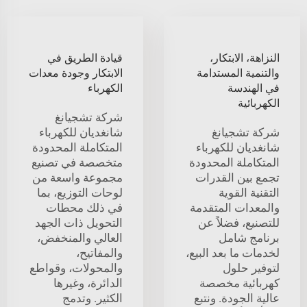
النزاهة، الابتكار،
قيادة الطريق في
والتنمية المستدامة
الابتكار وجودة معدات
في الهندسة
الكهرباء
الكهربائية
شركة تشجيانغ
شركة تشجيانغ
شانغديان للكهرباء
شانغديان للكهرباء
المتكاملة المحدودة
المتكاملة المحدودة
متخصصة في تصنيع
تجمع بين القدرات
مجموعة واسعة من
التقنية القوية
لوحات التوزيع، بما
والمعدات المتقدمة
في ذلك محطات
للتصنيع، فضلاً عن
التحويل ذات الجهد
برنامج شامل
العالي والمنخفض،
لخدمات ما بعد البيع،
والمفاتيح،
لتوفير حلول
والمحولات، وقواطع
كهربائية مخصصة
الدائرة، وغيرها
عالية الجودة. ونتبع
الكثير. وتدمج