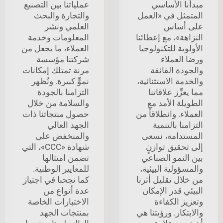
مبدأنا الأساسي
عملياتنا بين التصنيع
المتمثل في «العمل
والتجارة والبحث
على أساس
العلمي ونشر
النزاهة»، مع إعطائنا
المعلومات وخدمة
الأولوية للتكنولوجيا
العملاء، ما يجعل من
ورضا العملاء
شركتنا مؤسسة
والجودة الفائقة
مرنة تمتلك إمكانات
والخدمة الاستثنائية،
نموٍّ كبيرة. ونُظهر
مما يعزِّز علاقاتنا
التزامنا بالجودة
الطويلة الأمد مع
والسلامة من خلال
العملاء. وانطلاقاً من
حصول منتجاتنا ذات
التزامنا بالتنمية
الجهد العالي
المستدامة، نسعى
والمنخفض على
إلى تحقيق توازنٍ
شهادة «CCC»، التي
بين النمو الصناعي
تضمن امتثالها
والمسؤولية البيئية،
للمعايير الوطنية.
من خلال تقليل أثرنا
كما نجحنا في اجتياز
البيئي قدر الإمكان
عدة أنواع من
وتعزيز الكفاءة
الاختبارات الخاصة
والابتكار. ورؤيتنا هي
بمنتجات الجهد