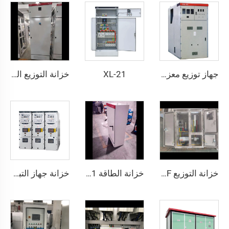
XL-21
جهاز توزيع معزول بالمعدن وقابل للإزالة يعمل بالتيار المتردد موديل KYN61-40.5(Z)
خزانة التوزيع الكهربائي منخفضة الجهد من نوع GGD
خزانة التوزيع JXF القياسية لموزع التحكم منخفض الجهد متعدد الاستخدامات
خزانة الطاقة XL-21
خزانة جهاز التبديل المركزي KYN28A