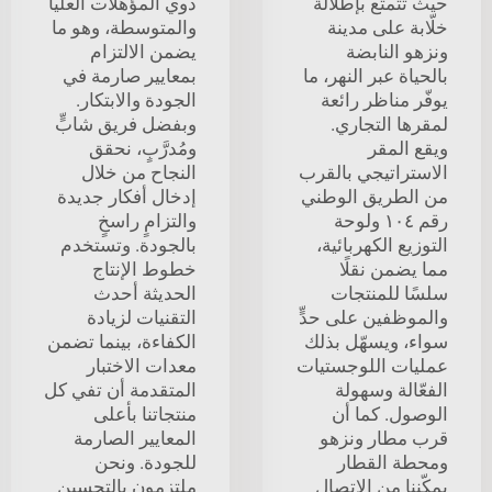
حيث تتمتع بإطلالة
ذوي المؤهلات العليا
خلّابة على مدينة
والمتوسطة، وهو ما
ونزهو النابضة
يضمن الالتزام
بالحياة عبر النهر، ما
بمعايير صارمة في
يوفّر مناظر رائعة
الجودة والابتكار.
لمقرها التجاري.
وبفضل فريق شابٍّ
ويقع المقر
ومُدرَّبٍ، نحقق
الاستراتيجي بالقرب
النجاح من خلال
من الطريق الوطني
إدخال أفكار جديدة
رقم ١٠٤ ولوحة
والتزامٍ راسخٍ
التوزيع الكهربائية،
بالجودة. وتستخدم
مما يضمن نقلًا
خطوط الإنتاج
سلسًا للمنتجات
الحديثة أحدث
والموظفين على حدٍّ
التقنيات لزيادة
سواء، ويسهّل بذلك
الكفاءة، بينما تضمن
عمليات اللوجستيات
معدات الاختبار
الفعّالة وسهولة
المتقدمة أن تفي كل
الوصول. كما أن
منتجاتنا بأعلى
قرب مطار ونزهو
المعايير الصارمة
ومحطة القطار
للجودة. ونحن
يمكّننا من الاتصال
ملتزمون بالتحسين