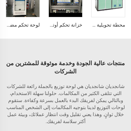
محطة تحويلية بنمط أوروبي
خزانة تحكم أوتوماتيكية لمضخة المياه ذات الضغط الثابت – متكاملة مع وحدة التحكم القابلة للبرمجة (PLC) ومحول التردد (VFD)
لوحة تحكم مضخة المياه الاحترافية مع وحدة التحكم القابلة للبرمجة (PLC) - حل ضغط ثابت
منتجات عالية الجودة وخدمة موثوقة للمشترين من
الشركات
شانجديان شانجديان هي لوحة توزيع بالجملة رائعة للشركات
التي تتلقى الكثير من المكالمات. حلولنا سهلة الاستخدام،
وبالتالي يمكن لفريقك البدء بالعمل بسرعة وكفاءة. ستقوم
لوحات التوزيع لدينا بتوجيه المكالمات إلى الشخص المناسب
خلال ثوانٍ. وهذا يعني تقليل وقت انتظار عملائك، وبيئة عمل
أكثر سلاسة لفريقك.