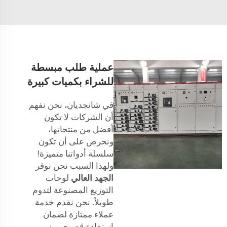
عملية طلب مبسطة
للشراء بكميات كبيرة
في شانجديان، نحن نفهم
أن الشركات لا تكون
أفضل من منتجاتها،
ونحرص على أن تكون
سلسلة أدواتنا متميزة!
ولهذا السبب نحن نوفر
الجهد العالي
لوحات
التوزيع المصنوعة لتدوم
طويلاً. نحن نقدم خدمة
عملاء ممتازة لضمان
استفادة قصوى من