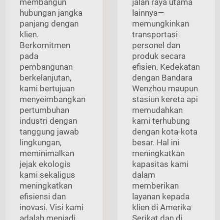
membangun
jalan raya utama
hubungan jangka
lainnya—
panjang dengan
memungkinkan
klien.
transportasi
Berkomitmen
personel dan
pada
produk secara
pembangunan
efisien. Kedekatan
berkelanjutan,
dengan Bandara
kami bertujuan
Wenzhou maupun
menyeimbangkan
stasiun kereta api
pertumbuhan
memudahkan
industri dengan
kami terhubung
tanggung jawab
dengan kota-kota
lingkungan,
besar. Hal ini
meminimalkan
meningkatkan
jejak ekologis
kapasitas kami
kami sekaligus
dalam
meningkatkan
memberikan
efisiensi dan
layanan kepada
inovasi. Visi kami
klien di Amerika
adalah menjadi
Serikat dan di