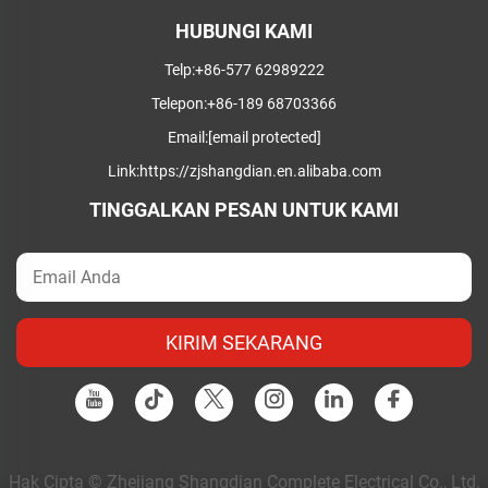
HUBUNGI KAMI
Telp:
+86-577 62989222
Telepon:
+86-189 68703366
Email:
[email protected]
Link:
https://zjshangdian.en.alibaba.com
TINGGALKAN PESAN UNTUK KAMI
KIRIM SEKARANG
Hak Cipta © Zhejiang Shangdian Complete Electrical Co., Ltd.