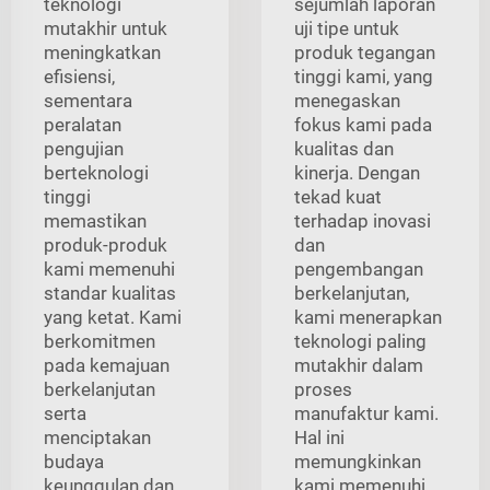
teknologi
sejumlah laporan
mutakhir untuk
uji tipe untuk
meningkatkan
produk tegangan
efisiensi,
tinggi kami, yang
sementara
menegaskan
peralatan
fokus kami pada
pengujian
kualitas dan
berteknologi
kinerja. Dengan
tinggi
tekad kuat
memastikan
terhadap inovasi
produk-produk
dan
kami memenuhi
pengembangan
standar kualitas
berkelanjutan,
yang ketat. Kami
kami menerapkan
berkomitmen
teknologi paling
pada kemajuan
mutakhir dalam
berkelanjutan
proses
serta
manufaktur kami.
menciptakan
Hal ini
budaya
memungkinkan
keunggulan dan
kami memenuhi