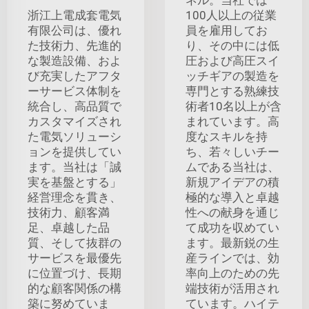
浙江上電成套電気
100人以上の従業
有限公司は、優れ
員を雇用してお
た技術力、先進的
り、その中には低
な製造設備、およ
圧および高圧スイ
び充実したアフタ
ッチギアの製造を
ーサービス体制を
専門とする熟練技
統合し、高品質で
術者10名以上が含
カスタマイズされ
まれています。高
た電気ソリューシ
度なスキルを持
ョンを提供してい
ち、若々しいチー
ます。当社は「誠
ムである当社は、
実を基盤とする」
新規アイデアの積
経営理念を貫き、
極的な導入と卓越
技術力、顧客満
性への献身を通じ
足、卓越した品
て成功を収めてい
質、そして抜群の
ます。最新鋭の生
サービスを最優先
産ラインでは、効
に位置づけ、長期
率向上のための先
的な顧客関係の構
端技術が活用され
築に努めていま
ています。ハイテ