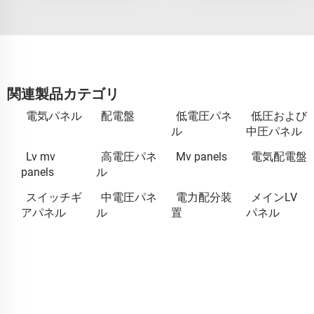
関連製品カテゴリ
電気パネル
配電盤
低電圧パネ
低圧および
ル
中圧パネル
Lv mv
高電圧パネ
Mv panels
電気配電盤
panels
ル
スイッチギ
中電圧パネ
電力配分装
メインLV
アパネル
ル
置
パネル