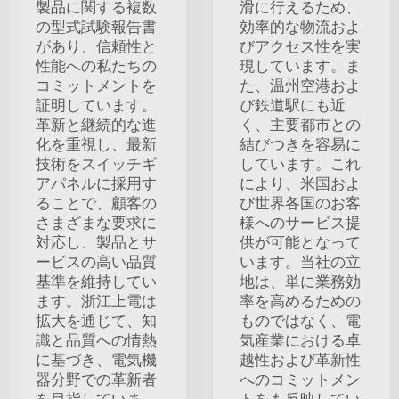
製品に関する複数
滑に行えるため、
の型式試験報告書
効率的な物流およ
があり、信頼性と
びアクセス性を実
性能への私たちの
現しています。ま
コミットメントを
た、温州空港およ
証明しています。
び鉄道駅にも近
革新と継続的な進
く、主要都市との
化を重視し、最新
結びつきを容易に
技術をスイッチギ
しています。これ
アパネルに採用す
により、米国およ
ることで、顧客の
び世界各国のお客
さまざまな要求に
様へのサービス提
対応し、製品とサ
供が可能となって
ービスの高い品質
います。当社の立
基準を維持してい
地は、単に業務効
ます。浙江上電は
率を高めるための
拡大を通じて、知
ものではなく、電
識と品質への情熱
気産業における卓
に基づき、電気機
越性および革新性
器分野での革新者
へのコミットメン
を目指していま
トをも反映してい