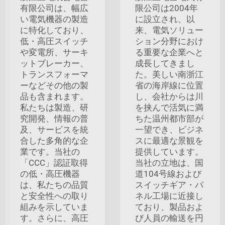
有限公司は、幅広
限公司は2004年
い電気機器の製造
に設立され、以
に特化しており、
来、電気ソリュー
低・高圧スイッチ
ション分野におけ
や変電所、サーキ
る重要な企業へと
ットブレーカー、
成長してきまし
トランスフォーマ
た。美しい南浙江
ーなどその他の製
省の海岸線に位置
品も含まれます。
し、会社からは川
私たちは製造、研
を挟んで活気に満
究開発、情報の普
ちた温州都市部が
及、サービスを統
一望でき、ビジネ
合した多角的な企
スに最適な景観を
業です。当社の
提供しています。
「CCC」認証取得
当社の立地は、国
の低・高圧機器
道104号線および
は、私たちの品質
スイッチギア・パ
と安全性への取り
ネル工場に近接し
組みを示していま
ており、製品およ
す。さらに、高圧
び人員の輸送を円